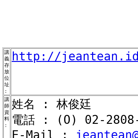
講
http://jeantean.i
義
存
放
位
址
:
講
姓名 : 林俊廷
師
資
電話 : (O) 02-
2808
料
:
E-Mail :
jeantean