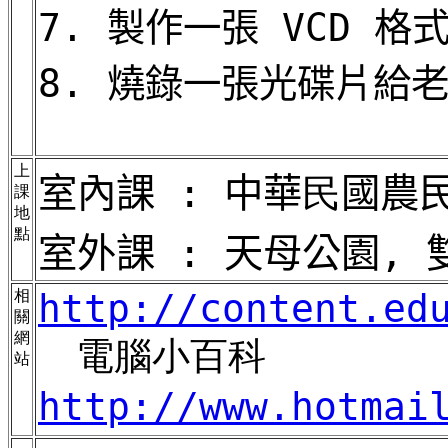
7. 製作一張 VCD 格
8. 燒錄一張光碟片給
上
室內課 : 中華
民
國農
課
地
點
室外課 : 天母公園,
相
http://content.ed
關
網
電腦小百科
站
http://www.hotmai