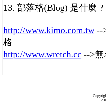
13. 部落格(Blog) 是什麼 ?
http://www.kimo.com.tw
-
格
http://www.wretch.cc
-->
Copyrigh
All