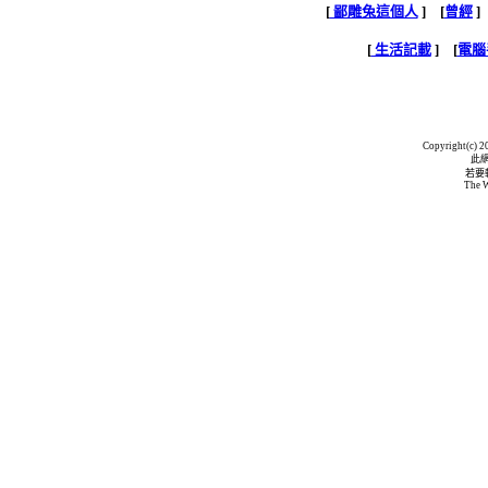
[
鄙雕兔這個人
] [
曾經
]
[
生活記載
] [
電腦
Copyright(c) 20
此
若要
The W