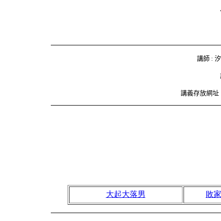
講師 :
講義存放網址 
大起大落男
敗