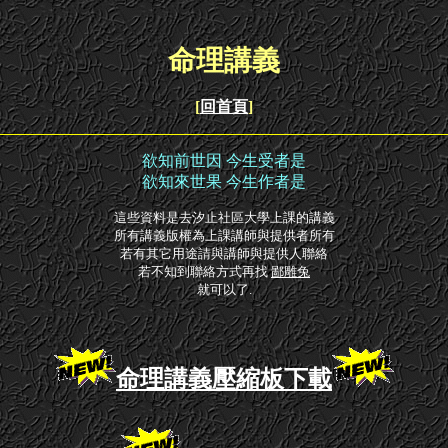
命理講義
[
回首頁
]
欲知前世因 今生受者是
欲知來世果 今生作者是
這些資料是去汐止社區大學上課的講義
所有講義版權為上課講師與提供者所有
若有其它用途請與講師與提供人聯絡
若不知到聯絡方式再找
鄙雕兔
就可以了.
命理講義壓縮板下載