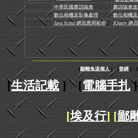
中華民國農訓協會
農訓協會進
數位相機及影像處理
數位相機及
Java Script 網頁應用範例
JQuery 
[
鄙雕兔這個人
] [
曾經
] [
[
生活記載
] [
電腦手扎
]
[
埃及行
] [
鄙雕兔