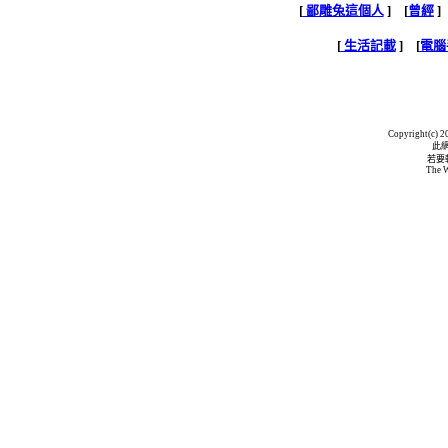
[
鄙雕兔這個人
] [
曾經
]
[
生活記載
] [
電腦
Copyright(c) 20
此
若要
The W