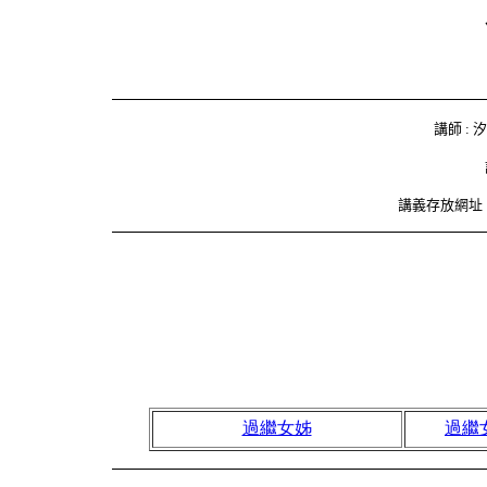
講師 :
講義存放網址 
過繼女姊
過繼