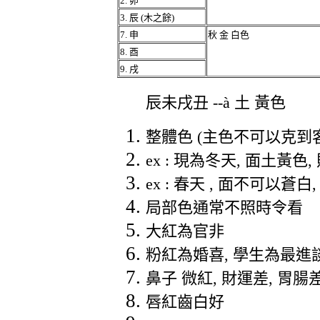
2.
卯
3.
辰
(
木之餘
)
7.
申
秋
金
白色
8.
酉
9.
戌
辰未戌丑
--
à
土
黃色
整體色
(
主色不可以克到
ex :
現為冬天
,
面土黃色
,
ex :
春天
,
面不可以蒼白
局部色通常不照時令看
大紅為官非
粉紅為婚喜
,
學生為最進
鼻子
微紅
,
財運差
,
胃腸
唇紅齒白好