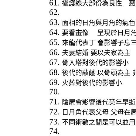
攝護線大部份為良性 惡
面相的日角與月角的氣色
要看畫像
呈現於日月
來龍代表丁
會影響子息
夫妻結婚
要以夫家為主
骨入塔對後代的影響小
後代的蔽蔭
以骨頭為主
火葬對後代的影響小
陰屍會影響後代英年早逝
日月角代表父母
父母在
不同術數之間是可以並用