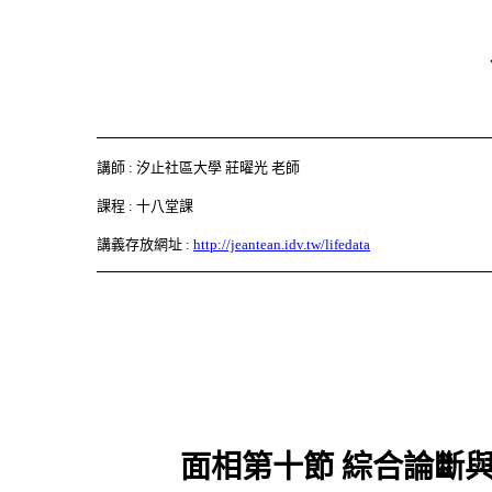
講師 : 汐止社區大學 莊曜光 老師
課程 : 十八堂課
講義存放網址 :
http://jeantean.idv.tw/lifedata
面相第十節
綜合論斷