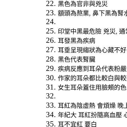
黑色為官非與兇災
額頭為熬業
,
鼻下黑為腎
印堂中黑最危險
兇災
,
通
耳發黑為疾病
耳垂呈現縐狀為心藏不好
黑色代表腎臟
疾病反應到耳朵代表粉嚴
作家的耳朵都比較白與較
女生耳朵蓋住用臉頰的色
耳紅為陰虛熱
會煩燥
晚
年紀大
耳紅扮隨高血壓
耳不宜紅
要白