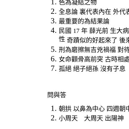
色為凝結之物
全息論
裏代表內在
外代
最重要的為結果論
民國
17
年
薛光前
生大病
性
奇蹟似的好起來了
後
刑為磨擦無吉兇禍福
對
女命顴骨高前突
古時相
孤絕
絕子絕孫
沒有子息
問與答
朝拱
以鼻為中心
四週朝
小周天 大周天
出陽神