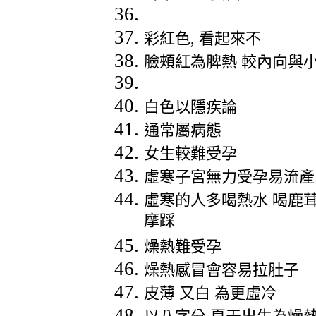
彩紅色
,
看起來不
臉頰紅為脾熱
較內向與
白色以隱疾論
通常屬病態
女生較難受孕
虛寒子宮無力受孕易流產
虛寒的人多喝熱水
喝鹿
摩踩
燥熱難受孕
燥熱感冒會容易拉肚子
皮薄
又白
為更虛冷