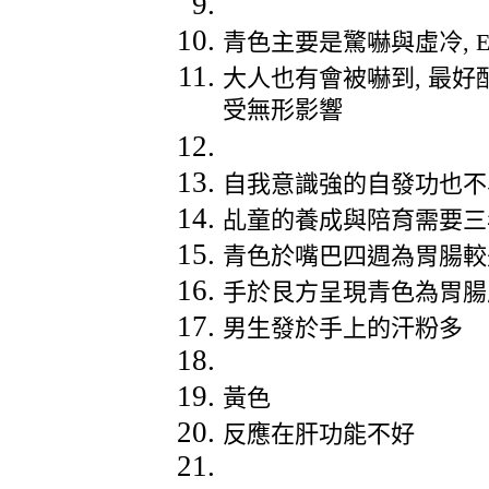
青色主要是驚嚇與虛冷
, 
大人也有會被嚇到
,
最好
受無形影響
自我意識強的自發功也不
乩童的養成與陪育需要三
青色於嘴巴四週為胃腸較
手於艮方呈現青色為胃腸
男生發於手上的汗粉多
黃色
反應在肝功能不好