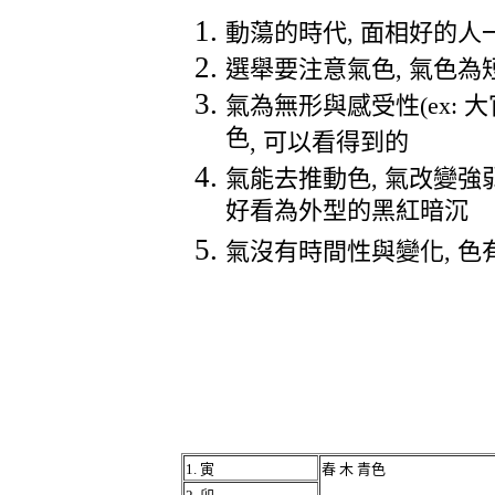
動蕩的時代
,
面相好的人
選舉要注意氣色
,
氣色為
氣為無形與感受性
(ex:
大
色
,
可以看得到的
氣能去推動色
,
氣改變強
好看為外型的黑紅暗沉
氣沒有時間性與變化
,
色
1.
寅
春
木
青色