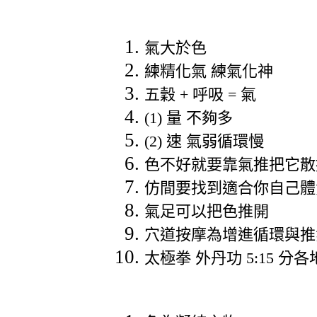
氣大於色
練精化氣
練氣化神
五穀
+
呼吸
=
氣
(1)
量
不夠多
(2)
速
氣弱循環慢
色不好就要靠氣推把它散
仿間要找到適合你自己
氣足可以把色推開
穴道按摩為增進循環與推
太極拳
外丹功
5:15
分各