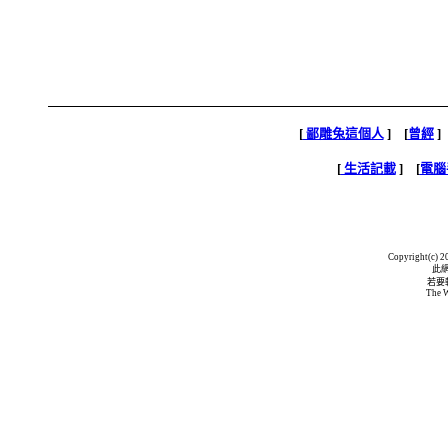
[
鄙雕兔這個人
] [
曾經
]
[
生活記載
] [
電腦
Copyright(c) 20
此
若要
The W