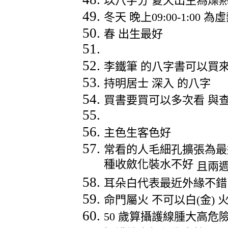
以八字分
夏天出生為燥
冬天
晚上
09:00-1:00
為虛
春
出生最好
李鐵筆
的八字書可以買
持明居士
深入
的八字
買書要買可以多次看
與
主色生客色好
常看的人毛細孔擴張為最
種收斂化裝水不好
且兩
耳朵白代表最近外緣不錯
命門屬火
不可以白
(
金
)
50
歲算攝護線腫大高危