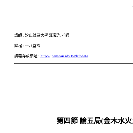
講師 : 汐止社區大學 莊曜光 老師
課程 : 十八堂課
講義存放網址 :
http://jeantean.idv.tw/lifedata
第四節 論五局(金木水火