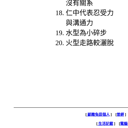
沒有關系
仁中代表忍受力
與溝通力
水型為小碎步
火型走路較灑脫
[
鄙雕兔這個人
] [
曾經
]
[
生活記載
] [
電腦