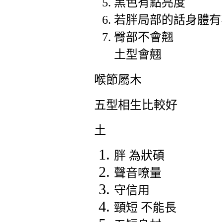
黑色有點亮度
若胖局部的話身體有
臀部不會翹
土型會翹
喉節屬木
五型相生比較好
土
胖 為狀碩
聲音嘹量
守信用
頸短 不能長