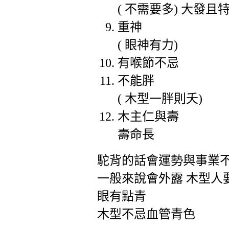
(
不需要多
)
大發且特
重神
(
眼神有力
)
有喉節不忌
不能胖
(
木型一胖則夭
)
木主仁與壽
壽命長
駝背的話會運勢與事業
一般來說會外露 木型人
眼有點青
木型不忌血管青色