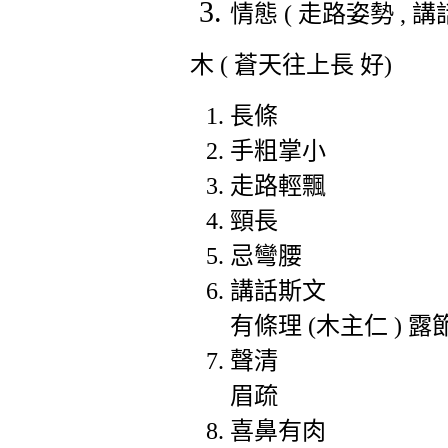
情態
(
走路姿勢
,
講
木
(
蒼天往上長 好
)
長條
手粗掌小
走路輕飄
頸長
忌彎腰
講話斯文
有條理
(
木主仁
)
露
聲清
眉疏
喜鼻有肉