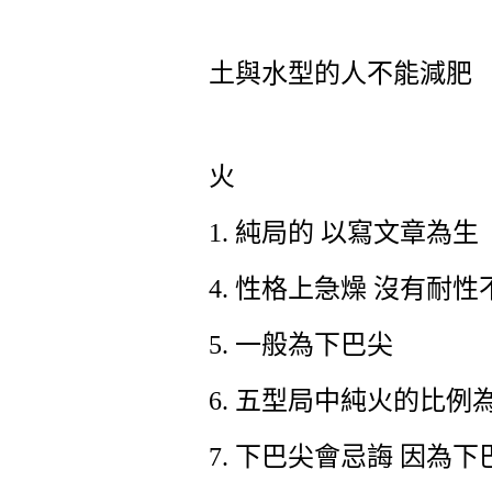
土與水型的人不能減肥
火
1.
純局的 以寫文章為生
4.
性格上急燥 沒有耐性
5.
一般為下巴尖
6.
五型局中純火的比例
7.
下巴尖會忌誨 因為下