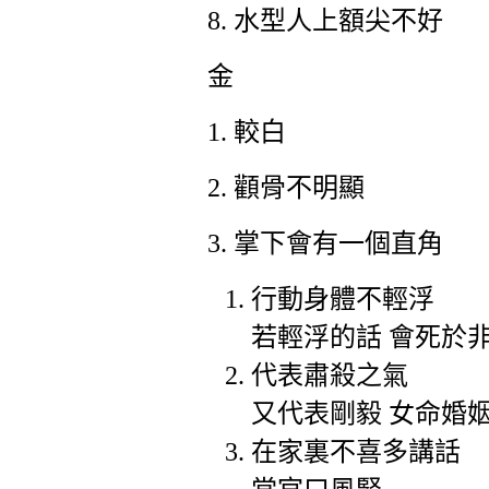
8.
水型人上額尖不好
金
1.
較白
2.
顴骨不明顯
3.
掌下會有一個直角
行動身體不輕浮
若輕浮的話 會死於
代表肅殺之氣
又代表剛毅 女命婚
在家裏不喜多講話