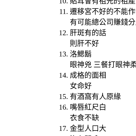
貼耳會有祖先的祖產
遷移宮不好的不能作
有可能總公司賺錢分
肝斑有的話
則肝不好
洛鰓鬍
眼神兇 三餐打眼神
成格的面相
女命好
有酒窩有人原緣
嘴唇紅尺白
衣食不缺
金型人口大