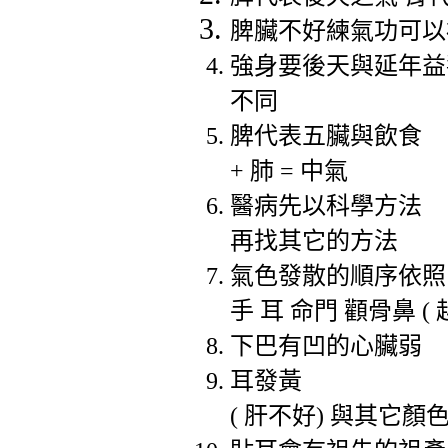
脾臟不好練氣功可以
強身要後天與延年益
不同
脾代表五臟與飲食
+
肺
=
中氣
醫病先以科學方法
再找其它的方法
氣色發散的順序依照
手 耳 命門 顴骨鼻
(
下巴有凹的心臟弱
耳發黃
(
肝不好
)
與其它顏