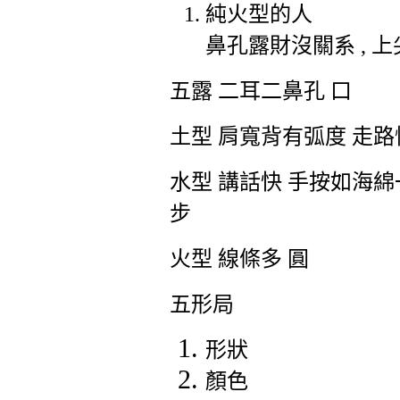
純火型的人
鼻孔露財沒關系
,
上
五露 二耳二鼻孔 口
土型 肩寬背有弧度 走
水型 講話快 手按如海綿
步
火型 線條多 圓
五形局
形狀
顏色