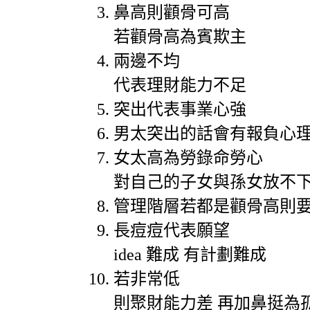
鼻高則顴骨可高
若顴骨高為賓欺主
兩邊不均
代表理財能力不足
突出代表事業心強
男太突出的話會有報負心
女太高為勞錄命勞心
對自己的子女與孫女放不
管理階層若都是顴骨高則
長痘痘代表願望
idea
難成
有計劃難成
若非常低
則聚財能力差
再加鼻挺為