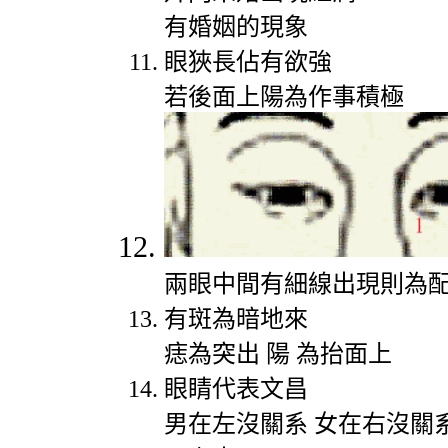
有婚姻的現象
眼狹長佔有欲強
若後面上陽為作事積極
兩眼中間有細線出現則為
有斑為暗地來
痣為突出
陽
為抬面上
眼睛代表文昌
男在左沒關系
女在右沒關