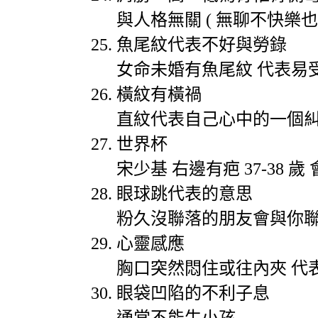
與人格無關
(
無聊不快樂也
魚尾紋代表不好與勞錄
女命未婚有魚尾紋
代表易
橫紋有橫禍
直紋代表自己心中的一個
世界杯
宋少基
右邊有疤
37-38
歲
眼球跳代表的意思
粉久沒聯落的朋友會與你
心靈感應
胸口突然悶住或往內夾
代
眼袋凹陷的不利子息