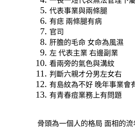
一長一短代表無法管理下
代表事業與兩條腿
有痣
兩條腿有病
官司
肝膽的毛命
女命為風濕
左
代表主業
右邊副業
看兩旁的氣色與溝紋
判斷六親才分男左女右
有島紋為不好
晚年事業會
有青春痘業務上有問題
骨頭為一個人的格局
面相的流