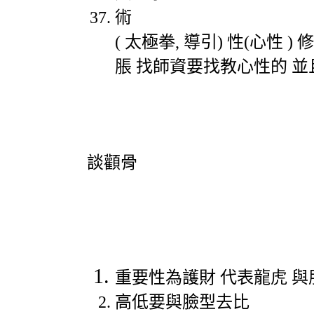
術
(
太極拳
,
導引
)
性
(
心性
)
修
脹
找師資要找教心性的
並
談顴骨
重要性為護財
代表龍虎
與
高低要與臉型去比