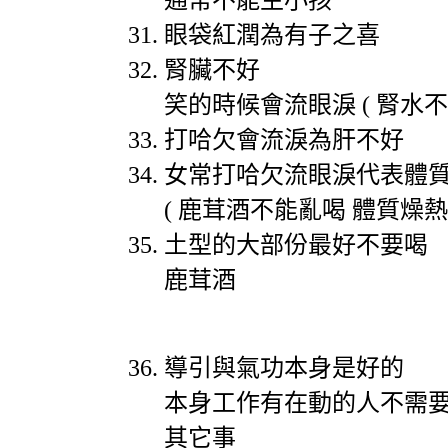
通常不能生小孩
眼袋紅潤為有子之喜
腎臟不好
笑的時候會流眼淚
(
腎水不
打哈欠會流淚為肝不好
女常打哈欠流眼淚代表體
(
鹿茸酒不能亂喝
體質燥熱
土型的大部份最好不要喝
鹿茸酒
導引與氣功本身是好的
本身工作有在動的人不需
其它事