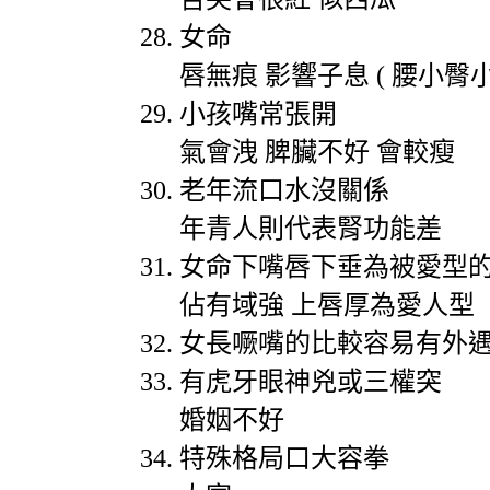
女命
唇無痕
影響子息
(
腰小臀
小孩嘴常張開
氣會洩
脾臟不好
會較瘦
老年流口水沒關係
年青人則代表腎功能差
女命下嘴唇下垂為被愛型
佔有域強
上唇厚為愛人型
女長噘嘴的比較容易有外
有虎牙眼神兇或三權突
婚姻不好
特殊格局口大容拳