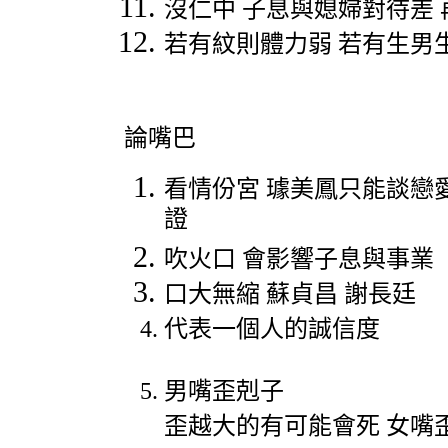
沒仁中
子息與媳婦對待差
若有紋則體力弱
若有生男
論嘴巴
看情份宮
璩美鳳只能談戀
證
吹火口
會影響子息與事業
口大無縮
蘇貞昌
謝長廷
代表一個人的誠信度
男嘴歪剋子
歪越大的有可能會死
女嘴