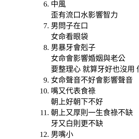
中風
歪有流口水影響智力
男問子在口
女命看眼袋
男暴牙會剋子
女命會影響婚姻與老公
要整理心
就算牙好也沒用
女命聲音不好會影響聲音
嘴又代表食祿
朝上好朝下不好
朝上又厚則一生食祿不缺
牙又白則更不缺
男嘴小