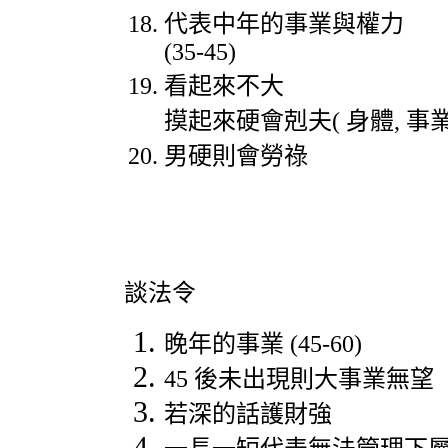
代表中年的事業與權力
(35-45)
看起來不大
摸起來硬會剋夫
(
身體
,
事
男硬則會勞祿
談法令
晚年的事業
(45-60)
45
後未出現則大事業無望
若深的話護財強