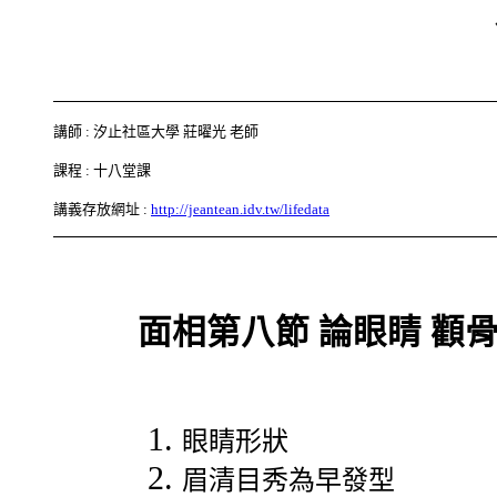
講師 : 汐止社區大學 莊曜光 老師
課程 : 十八堂課
講義存放網址 :
http://jeantean.idv.tw/lifedata
面相第八節 論眼睛 顴骨
眼睛形狀
眉清目秀為早發型