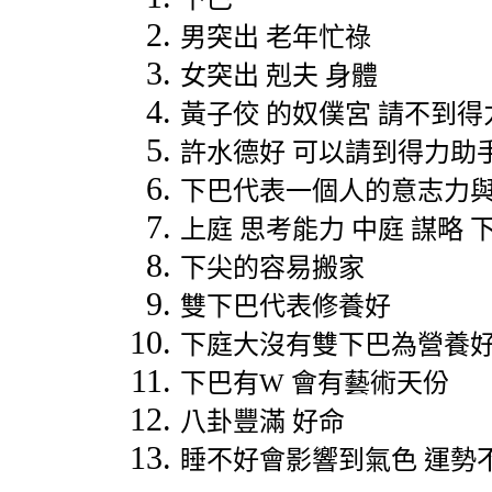
男突出
老年忙祿
女突出
剋夫
身體
黃子佼
的奴僕宮
請不到得
許水德好
可以請到得力助
下巴代表一個人的意志力
上庭
思考能力
中庭
謀略
下尖的容易搬家
雙下巴代表修養好
下庭大沒有雙下巴為營養
下巴有
W
會有藝術天份
八卦豐滿
好命
睡不好會影響到氣色
運勢