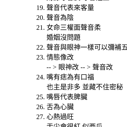
聲音代表來客量
聲音為陰
女命三權面聲音柔
婚姻沒問題
聲音與眼神一樣可以彌補
情態像改
-- >
眼神改
-- >
聲音改
嘴有痣為有口福
也主是非多
並藏不住密秘
嘴唇代表脾臟
舌為心臟
心熱過旺
舌尖會很紅
似西瓜