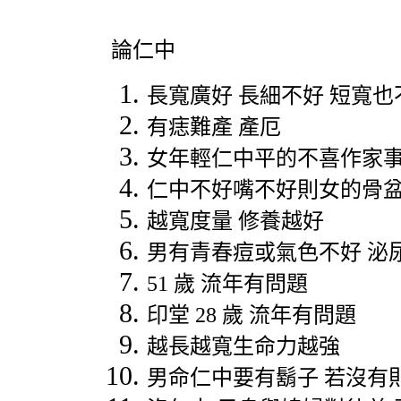
論仁中
長寬廣好
長細不好
短寬也
有痣難產
產厄
女年輕仁中平的不喜作家
仁中不好嘴不好則女的骨
越寬度量
修養越好
男有青春痘或氣色不好
泌
51
歲
流年有問題
印堂
28
歲
流年有問題
越長越寬生命力越強
男命仁中要有鬍子
若沒有