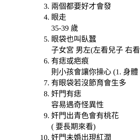
兩個都要好才會發
眼走
35-39
歲
眼袋也叫臥蠶
子女宮
男左
(
左看兒子
右看
有痣或疤痕
則小孩會讓你操心
(1.
身體
有眼袋若沒節育會生多
奸門有痣
容易遇奇怪異性
奸門出青色會有桃花
(
要長期來看
)
奸門未婚出現紅潤