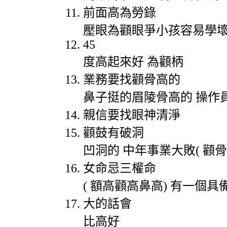
前面高為勞錄
壓眼為顴眼爭小孩容易學
45
度高起來好
為顴柄
業務要找顴骨高的
鼻子挺的眉陵骨高的
操作
親信要找眼神清淨
顴鼓有破洞
凹洞的
中年事業大敗
(
顴骨
女命忌三權命
(
額高顴高鼻高
)
有一個具
大的話會
比高好