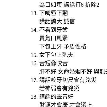
為口如蜜
講話打
6
折除
2
下嘴唇下翻
講話誇大
誠信
不看到牙齒
貴氣口風緊
下包上牙
矛盾性格
女下包上剋夫
舌短像咬舌
肝不好
女命婚姻不好
與剋
講話咬牙切尺會有兇災
若神弱會有兇災
講話的聲音好
財源才會廣
才會選上