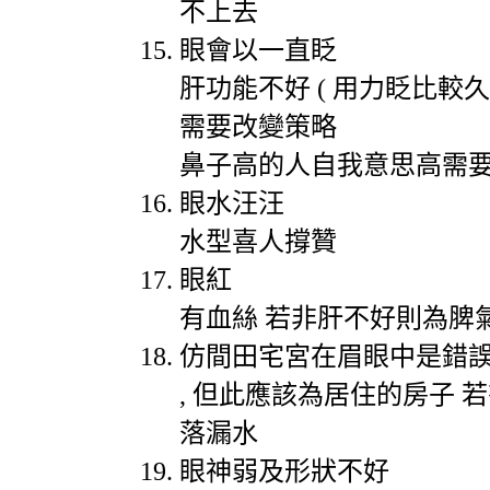
不上去
眼會以一直眨
肝功能不好
(
用力眨比較久
需要改變策略
鼻子高的人自我意思高需
眼水汪汪
水型喜人撐贊
眼紅
有血絲
若非肝不好則為脾
仿間田宅宮在眉眼中是錯
,
但此應該為居住的房子
若
落漏水
眼神弱及形狀不好