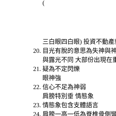
(
三白眼四白眼
)
投資不動產
目光有脫的意思為失神與
與露光不同
大部份出現在
疑為不定閃爍
眼神強
信心不足為神弱
肩膀特別垂
情態象
情態象包含支體語言
肩膀一高一低為脊椎骨側