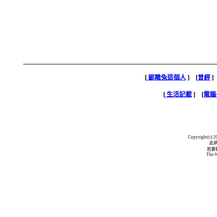
[
鄙雕兔這個人
] [
曾經
]
[
生活記載
] [
電腦
Copyright(c) 20
此
若要
The W