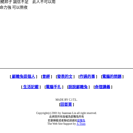
到鰓邦子
誠信不足 此人不可以用
命力強
可以熬夜
[
鄙雕兔這個人
] [
曾經
] [
發表的文
] [
作過的事
] [
電腦的問題
]
[
生活記載
] [
電腦手扎
] [
說說鄙雕兔
] [
命理講義
]
MADE BY C.J.T.L.
[
回首頁
]
Copyright(c) 2001 by Jeantean Lin all right reserved.
此網頁所有版權為鄙雕兔所有
若要轉載或者聯結請通知
鄙雕兔
The Web Site Support by
A-Team