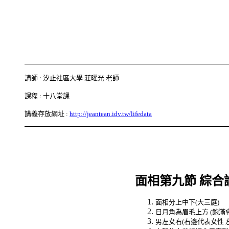
講師 : 汐止社區大學 莊曜光 老師
課程 : 十八堂課
講義存放網址 :
http://jeantean.idv.tw/lifedata
面相第九節
綜合
面相分上中下(大三庭)
日月角為眉毛上方
(
飽滿
男左女右
(
右邊代表女性