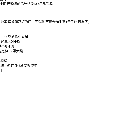
中間
若粉長的話無法說
NO
容易受騙
為地基
與奴僕宮請的員工不得利
不適合作生意
(
黃子佼
陳為民
)
掉
不可以到夜市去點
會漏水與不好
狀不可不好
的是神
ex
賺大錢
成兇格
總統 還有時代背景與流年
上