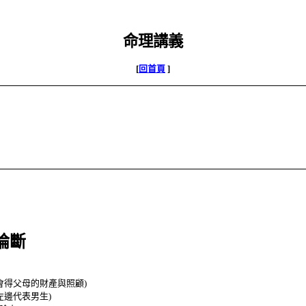
命理講義
[
回首頁
]
論斷
會得父母的財產與照顧
)
左邊代表男生
)