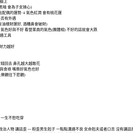
臉上
黑暗
會為子女操心
)
出配偶的運勢
-
à
氣色紅潤
會有桃花運
是否有外遇
有油樣財運好
,
酒糟鼻會破財
)
氣色好與不好
看營業員的氣色
(
團體相
)
不好的話就會大跌
通工具
財力越好
有錢回去
鼻孔越大越敢花
與食祿
嘴唇好氣色也好
上樂觀往下悲觀
)
一生不愁吃穿
政治人物
講話歪
---
粉歪男生剋子 一點點溝通不良
女命剋夫或者口舌
沒有講話