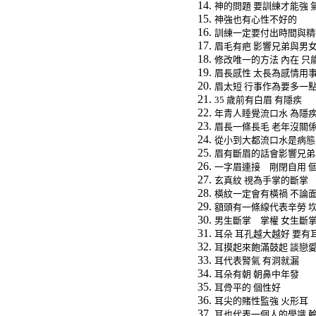
神的問題
要訓練才能強
神強也有心性不好的
訓練一定要付出時間與精
眉毛有疤
影響兄弟與男
修改唯一的方法
內在
只
眉長感性
太長為感情用
眉太短
行事作為要多一
35
歲前有白眉
有隱疾
年青人睡覺流口水
為隱
眉長一條長毛
老年沒關
從小到大都流口水是病態
眉有斷眉的話會影響兄弟
一字眉連接 剛閉自用
玄真紋
視為手掌的斷掌
橫紋一定會有橫禍
不論
額頭有一條線代表辛勞
男生斷掌 掌權
女生斷
耳朵
耳孔越大越好
要有
耳摸起來飽滿鼓起
談戀
耳代表腎氣
有洞就漏
耳朵有朝
朝鼻中年發
耳骨平的
個性好
耳尖的賭性監強
火形耳
耳也代表一個人的學識