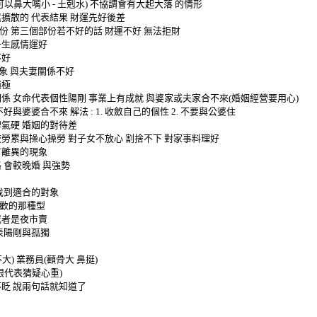
可以鼻大嘴小
-
土剋水
)
不協調會有大起大落
的情形
尾擴散的
代表結果
財運先好後差
份
第三個部份若不好的話
財運不好
無法拒財
一生感情運好
不好
象
與夫妻關係不好
積極
關係
女命代表個性陽剛
事業上有成就
與婆家或夫家合不來
(
婚姻經營要用心
)
不好與婆婆合不來
解法
: 1.
收斂自己的個性
2.
不要與公婆住
脾氣硬
婚姻的對待差
較勞累與操心操勞
對子女不放心
割捨不下
對家事料理好
有離異的現象
格
會較晚婚
與強勢
找到適合的對象
歡的那種型
或者是夜市賣
表陽剛與孤獨
不大
)
業務員
(
顴骨大
鼻挺
)
眼代表猜疑心重
)
不眨
說兩句話就知道了