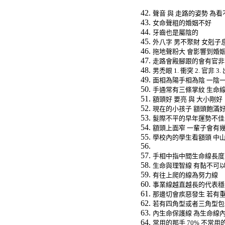
聲音
與
走路的姿勢
為看
女命聲粗的婚姻不好
牙齒也是屬陰的
外八字
男不聚財
女剋子
拖地聲粉大
會影響到婚
走路會殿腳跟的會有官非
男禿眼
1.
衝突
2.
官非
3.
面相為陽手相為陰
一陰
手通常有三條掌紋
生命
額頭好
要亮
與
大小剛好
現在的小孩子
額頭飽滿
髮際不平的早年運勢不佳
額頭上面窄
一輩子會有
學校內的學生看額頭
中
手相中指中間生命線長度
生命與理智線
有黏不可
有往上爬的線為努力線
事業線越直越長的代表穩
那邊切會疾惡發生
若有
若有四角型或者三角型包
內生命保護線
為生命線
常用的那手
70%
不常用