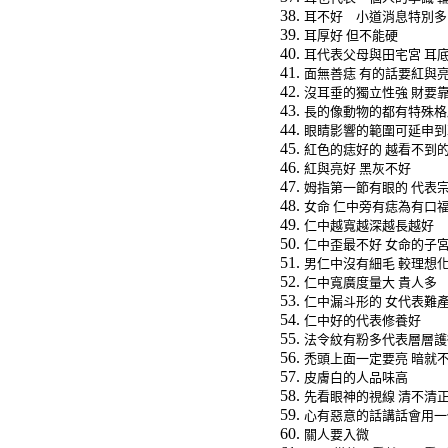
耳不好 小道消息特別多
耳厚好
但不能硬
耳代表父母與田宅宮
耳
面無善痣
有的話要紅與
沒耳垂的獨立性強
財要
長的像動物的都有特殊格
眼睛影響的範圍可延申到
紅色的痣好的
越看不到
紅與亮好
黑灰不好
姆指第一節有眼的
代表
女命
仁中旁有痣為有口
仁中越寬越深越長越好
仁中歪最不好
女命的子
男仁中沒有細毛
較理想
仁中寬廣度量大
貴人多
仁中漏斗形的
女代表難
仁中好的代表修養好
法令紋有粉多代表層層護
禿頭上面一定要亮
暗就
皮膚白的人品味高
先看眼神的視線
清不清
心有惡意的話講話會用一
關人要入微