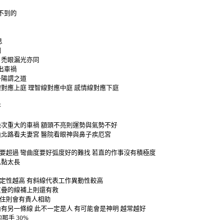
不到的
息
姻
禿眼漏光亦同
出車禍
一陽謂之道
線對應上庭
理智線對應中庭
感情線對應下庭
好
幾次重大的車禍
額頭不亮則運勢與氣勢不好
山北路看夫妻宮
醫院看眼神與鼻子疾厄宮
要超過
彎曲度要好弧度好的難找
若直的作事沒有積極度
以黏太長
定性越高
有斜線代表工作異動性較高
重疊的線補上則還有救
住則會有貴人相助
內有另一條線
此不一定是人
有可能會是神明
越常越好
的那手
30%