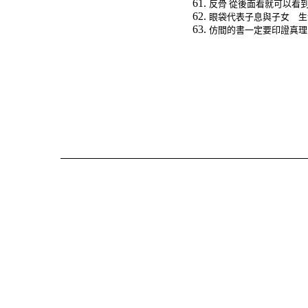
反骨
從後面看就可以看
眼袋代表子息與子女 生
仿間的書一定要印證真理