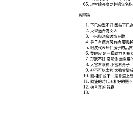
理智線長度要超過無名指
實際論
下巴尖型不好
因為下巴
火型適合為文人
下巴鑽洞會破壞身體
鼻子有痣有斑有疤
要點
眼皮代表居住房子的品質
雙眼皮
是一種助力
但形
形狀不好
沒關係
最重要
大富看眼神
小富看鼻子
神不可以太強
太強會變
面相好
並不一定會選上
動盪的時代面相好的選不
揀普寨的
韓森