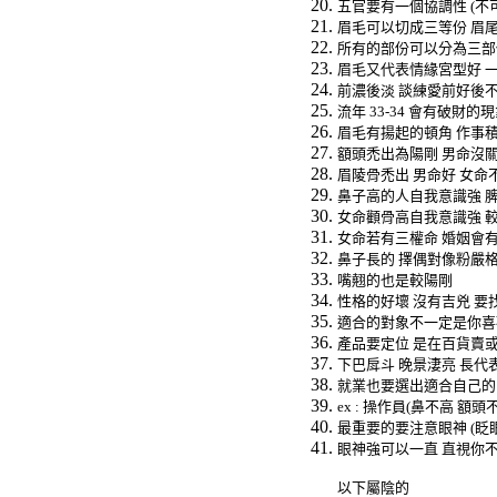
五官要有一個協調性
(
不
眉毛可以切成三等份
眉
所有的部份可以分為三部
眉毛又代表情緣宮型好
前濃後淡
談練愛前好後
流年
33-34
會有破財的現
眉毛有揚起的頓角
作事
額頭禿出為陽剛
男命沒
眉陵骨禿出
男命好
女命
鼻子高的人自我意識強
女命顴骨高自我意識強
女命若有三權命
婚姻會
鼻子長的
擇偶對像粉嚴
嘴翹的也是較陽剛
性格的好壞
沒有吉兇
要
適合的對象不一定是你喜
產品要定位
是在百貨賣
下巴戽斗
晚景淒亮
長代
就業也要選出適合自己的
ex :
操作員
(
鼻不高
額頭
最重要的要注意眼神
(
眨
眼神強可以一直
直視你
以下屬陰的