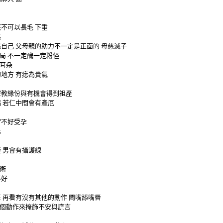
底不可以長毛
下垂
亮
靠自己
父母親的助力不一定是正面的
母慈滅子
局
不一定醜一定粉怪
耳朵
的地方
有痣為貴氣
宗教緣份與有機會得到祖產
福
若仁中間會有產厄
宮不好受孕
化
產
男會有攝護線
衛
不好
正
再看有沒有其他的動作
閩嘴舔嘴唇
個動作來掩飾不安與謊言