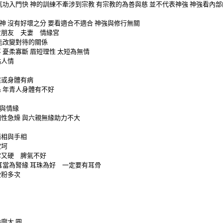
氣功入門快
神的訓練不牽涉到宗教
有宗教的為善與慈
並不代表神強
神強看內部
神
沒有好壞之分
要看適合不適合
神強與修行無關
女朋友 夫妻 情緣宮
能改變對待的關係
事
憂柔寡斷
眉短理性
太短為無情
點人情
疾或身體有病
係
年青人身體有不好
與情緣
個性急燥
與六親無緣助力不大
面相與手相
坎坷
掌又硬 脾氣不好
耳當為腎緣
耳珠為好 一定要有耳骨
愛粉多次
輪廓大
圓