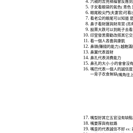
六親的吉兇禍福會反應到
子女看眼袋的氣色
(
青色
眼尾較尖門
(
夫妻宮
)
可看
看老公的眼尾可以知道
鼻子看財運與財帛宮
(
亮
股票大跌可以到耗子去看
印堂發黑需勸改搭其它交
看一個人吝嗇與康凱
鼻頭
(
賺錢的能力
)
越飽滿
鼻翼代表首財
鼻孔代表消費能力
鼻孔的大小
小的會會沒
嘴巴代表一個人的誠信度
一背子衣食無缺
(
嘴角往
嘴型好其它五官沒有缺點
嘴要厚與有紋路
嘴歪的代表誠信不好
ex: