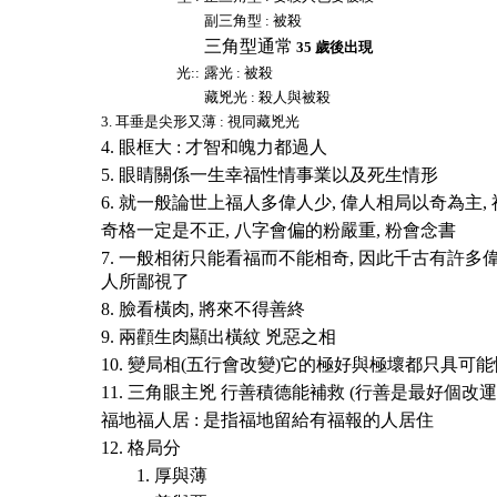
副三角型 : 被殺
三角型通常
35 歲後出現
光::
露光 : 被殺
藏兇光 : 殺人與被殺
3. 耳垂是尖形又薄 : 視同藏兇光
4. 眼框大 : 才智和魄力都過人
5. 眼睛關係一生幸福性情事業以及死生情形
6. 就一般論世上福人多偉人少, 偉人相局以奇為主,
奇格一定是不正, 八字會偏的粉嚴重, 粉會念書
7. 一般相術只能看福而不能相奇, 因此千古有許
人所鄙視了
8. 臉看橫肉, 將來不得善終
9. 兩顴生肉顯出橫紋 兇惡之相
10. 變局相(五行會改變)它的極好與極壞都只具可
11. 三角眼主兇 行善積德能補救 (行善是最好個改
福地福人居 : 是指福地留給有福報的人居住
12. 格局分
1. 厚與薄