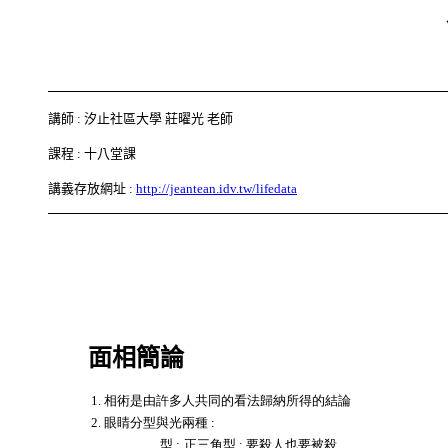
講師 : 汐止社區大學 莊曜光 老師
課程 : 十八堂課
講義存放網址 :
http://jeantean.idv.tw/lifedata
面相簡論
1. 相術是由許多人共同的看法歸納所得的結論
2. 眼睛分型與光兩種 :
型 :
正三角型 : 要殺人也要被殺