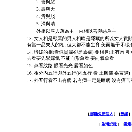
2. 善與惡
3. 壽與天
4. 貴與賤
5. 濁與清
外相以厚與薄為主 內相以善與惡為主
13. 女人相是顯露的男人相暗是隱藏的所以女人貴賤
有當一品夫人的相, 但大都不能生育 美而無子 和
14. 暗破的相(看似貴婦卻是蕩婦),要相鼻(正有肉 鼻垂
去看要先學婦氣 不能向形象看 要向氣象看
15. 鼻看紋路 眼看光亮 唇看顏色
16. 相分內五行與外五行(內五行 看 王鳳儀 嘉言錄)
17. 外五行看不出有病 若有病一定是暗病 沒有痛苦
[
鄙雕兔這個人
] [
曾經
]
[
生活記載
] [
電腦