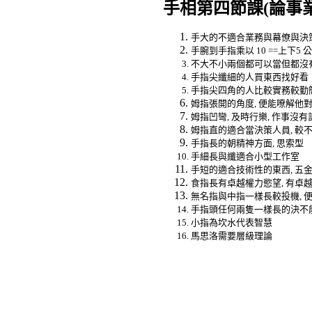
手相第四節課
(
論事
手大的不適合業務與幕僚與決
手腕到手指乘以
10 ==
上下
5
公
不大不小兩個都可以當但都沒
手指尖纖細的人買東西找好看
手指尖四角的人比較實務較勤
姆指張開的角度
,
便能嘹解他
姆指凹彎
,
及時行樂
,
作事沒有
姆指直的適合當決策人員
,
較
手指長的朝精神方面
,
思索型
手細長與纖適合小型工作室
手短的適合技術性的東西
,
五
食指長有卓越權力慾望
,
有卓
無名指與中指一樣長較投機
,
手指頭任何兩隻一樣長的決不
小指為坎水代表智慧
馬思洛需要層級理論