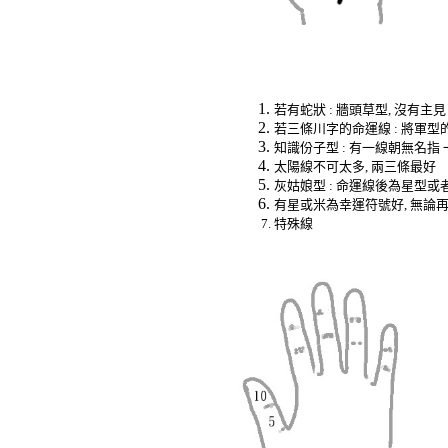
若有蛇狀
:
牆頭草型
,
沒有主見
若三條川字的命運線
:
將軍型
知識份子型
:
有一線朝無名指
太陽線不可太多
,
兩三條最好
灰姑娘型
:
命運線後為星型或
有星或米為幸運符號好
,
無論
特殊線