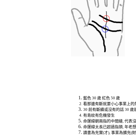
藍色
30
歲
紅色
50
歲
看那邊有斷就要小心事業上的
30
前有斷續或沒有的話
30
歲
有島紋有危機發生
命運線朝兩指的中間縫
,
代表
命運線太長已超過指頭
,
年老
讀書為充實
(
才
),
事業為擴充
(
財