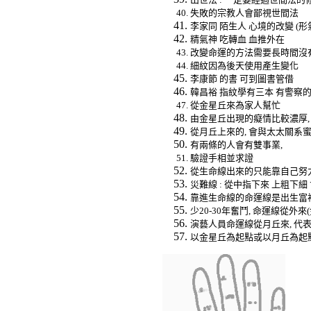
失敗的宗教人會鄙視世間法
李家同
陌生人
心境的改變
(
形
精氣神
吃轉血
血推外在
改變命運的方法需要長時間沒
細紋因為後天使用產生變化
李康節
的書
可到圖書管借
韓昌裕
指紋學有三本
有警察
從金星丘來為家人幫忙
由金星丘出現的癡情比較濃厚
從月丘上來的
,
會與太太關系
有兩條的人會有雙事業
,
驗證手相並求證
從生命線出來的只能靠自己努
災難線
:
從中指下來
上粗下細
靠進生命線的命運線是出生富
少
20-30
年奮鬥
,
命運線從外來
(
演藝人員命運線從月丘來
,
代
以金星丘為起點或以月丘為起