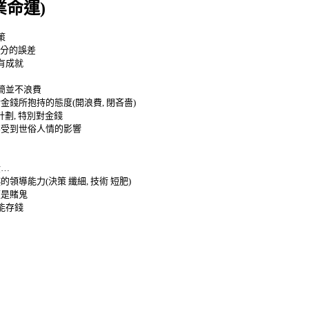
業命運
)
策
分的誤差
有成就
簡並不浪費
對金錢所抱持的態度
(
開浪費
,
閉吝嗇
)
計劃
,
特別對金錢
不受到世俗人情的影響
金
…
越的領導能力
(
決策
纖細
,
技術
短肥
)
便是賭鬼
能存錢