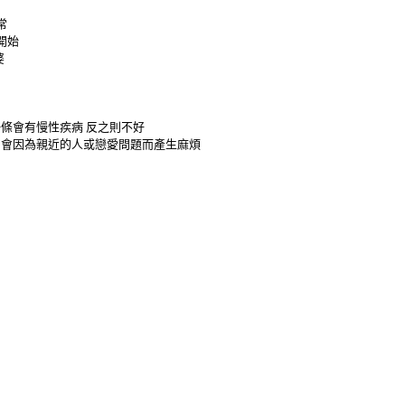
常
開始
婆
一條會有慢性疾病
反之則不好
,
會因為親近的人或戀愛問題而產生麻煩