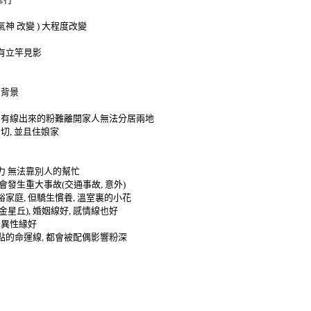
氣神
改變
)
大程度改變
有立竿見影
的背景
,
有線出來的粉難離開家人無法分居兩地
蜜切
,
並且住娘家
力
無法靠別人的幫忙
會發生重大事故
(
交通事故
,
意外
)
裕家庭
,
但驕生慣養
,
溫室裏的小花
金星丘
),
婚姻線好
,
感情線也好
表異性緣好
點的命運線
,
都會被配偶影響粉深