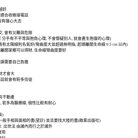
越好
的適合收帳接電話
沒有雄心大志
交
,
會有災難與危險
業
分手有不平等與抱負心理
,
不會懷疑別人
,
就會產生抱復的心理
)
再有太陽線則名氣好
(
彎曲度大並超過無明指
,
起頭離開生命線
0.5 cm
以內
)
,
離開家鄉可以得財
,
生命線彎曲度要好
錯誤需要自己負擔
財才會大
的話就會有粉多信徒
有不動產
子
,
若多為醫療線
,
個性比較有耐心
長
)
一般手相與面相的書
(
望診
)
並且要找大陸的書
(
啟業出版社
)
2.
出世法
由諸內而行之於諸外
實用
修行