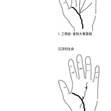
1. 三奇紋
:
會有大事業相
沉浮的生命