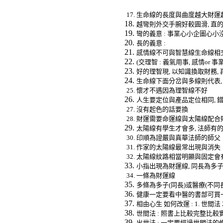
生命線的長度與曲度越大財運
越彎則外交手腕好較圓滑
,
直
彎的義意
:
事業心小企圖心小
長的義意
:
感情線不可與智慧線生命線相
(
交理智
:
義氣用事
,
感情
or
事
好的理智現
,
以知識換取財務
,
生命線下面分岔與多線則代表
懷才不遇因為理智線不好
人生要定位與產品定位相同
,
沒有起色的話要換
財運需要命運線與太陽線配合
太陽線有學生才會多
,
法師有
印順為證嚴與真華法師的師父
作家的太陽線最常出現與消失
太陽線紋路相當明顯與固定會
小指出現為財運線
,
同長為多
一條為財運線
多條為多子
(
同長
)
或醫療
(
不同
健康一定要看中醫的書部可買
相由心生
如何改運
: 1.
世間法
世間法
:
照書上比較完整比較
出世法
:
一定要經過世間法的