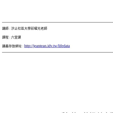
講師
:
汐止社區大學莊曜光老師
課程
:
六堂課
http://jeantean.idv.tw/lifedata
講義存放網址
: