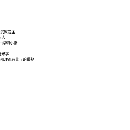
沉默是金
的人
一線朝小指
者米字
再那理都有此丘的優點