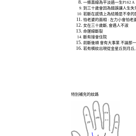
一條直線為平淡過一生
P162 A
到三十歲會因為錯誤讓人生失
若斷在感情上為結婚是不幸的
怕老婆的面相
:
左力小會怕老
女在三十歲斷
,
會遇人不淑
命運線斷裂
斷有接會住院
前斷後順
會有大事業
不論那
若有橫紋出現從金星丘到月丘
特別補充的紋路