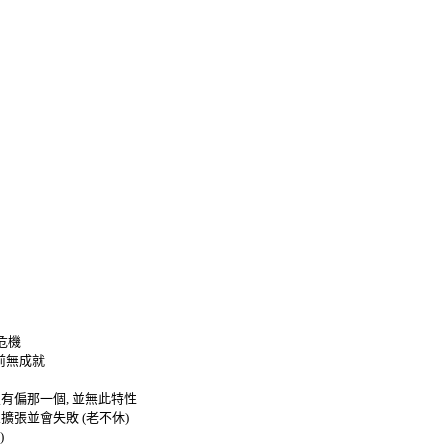
危機
前無成就
沒有偏那一個
,
並無此特性
想擴張並會失敗
(
老不休
)
)