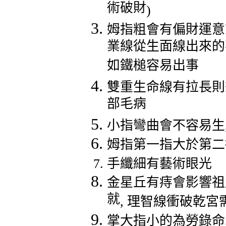
術破財
)
姆指粗會有偏財運意
業線從生面線出來的
如鐵槌容易出事
雙重生命線有拉長則
部毛病
小指彎曲會不容易生
姆指第一指大於第二
手纖細有藝術眼光
金星丘有痔會影響祖
就
,
理智線衝破乾宮
掌大指小的為勞錄命