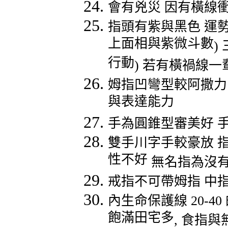
會有兇災
因有橫線
指頭有紫與黑色
運
上面相與紫微斗數
)
行動
)
若有橫禍線一
姆指凹彎型較阿撒力
與表達能力
手為圓錐型審美好
雙手川字手較豪放
性不好
無名指為沒
戒指不可帶姆指
中
內生命保護線
20-40
飽滿田宅多
,
食指與