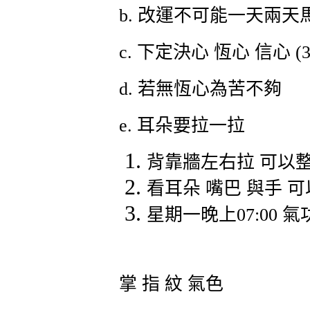
b.
改運不可能一天兩天
c.
下定決心
恆心
信心
(
d.
若無恆心為苦不夠
e.
耳朵要拉一拉
背靠牆左右拉
可以
看耳朵
嘴巴
與手
可
星期一晚上
07:00
氣
掌
指
紋
氣色