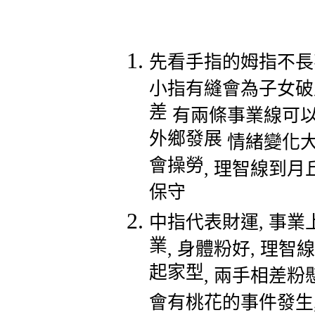
先看手指的姆指不長
小指有縫會為子女破
差
有兩條事業線可
外鄉發展
情緒變化
會操勞
,
理智線到月
保守
中指代表財運
,
事業
業
,
身體粉好
,
理智線
起家型
,
兩手相差粉
會有桃花的事件發生