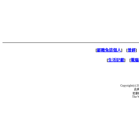
[
鄙雕兔這個人
] [
曾經
]
[
生活記載
] [
電腦
Copyright(c) 20
此
若要
The W