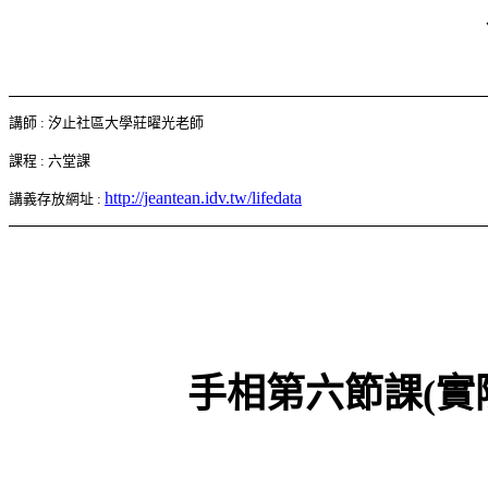
講師
:
汐止社區大學莊曜光老師
課程
:
六堂課
http://jeantean.idv.tw/lifedata
講義存放網址
:
手相第六節課
(
實