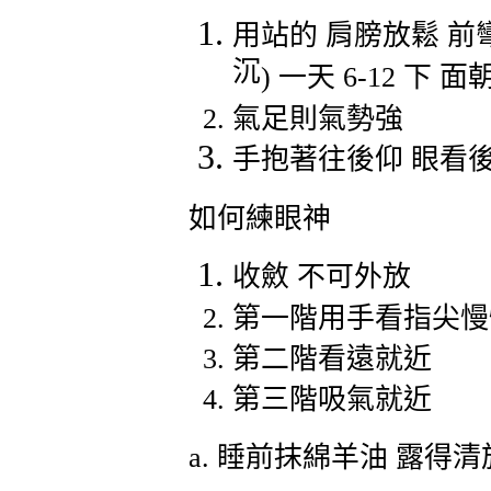
用站的
肩膀放鬆
前
沉
)
一天
6-12
下
面
氣足則氣勢強
手抱著往後仰
眼看
如何練眼神
收斂
不可外放
第一階用手看指尖慢
第二階看遠就近
第三階吸氣就近
a.
睡前抹綿羊油
露得清