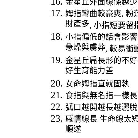
金星丘外面線條越少
姆指彎曲較豪爽
,
粉
財產多
,
小指短要留
小指偏低的話會影響
急燥與虜莽
,
較易衝
金星丘扁長形的不好
好生育能力差
女命姆指直就固執
食指與無名指一樣長
弧口越開越長越灑脫
感情線長
生命線太
順遂