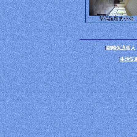
幫偶跑腿的小弟
[
鄙雕兔這個人
[
生活記