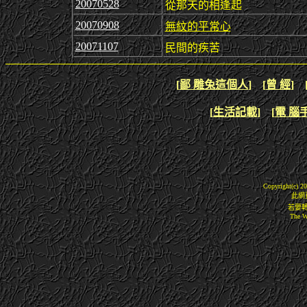
20070528
從那天的相逢起
20070908
無紋的平常心
20071107
民間的疾苦
[
鄙 雕兔這個人
]
[
曾 經
]
[
生活記載
]
[
電 腦
Copyright(c) 200
此網
若要
The W