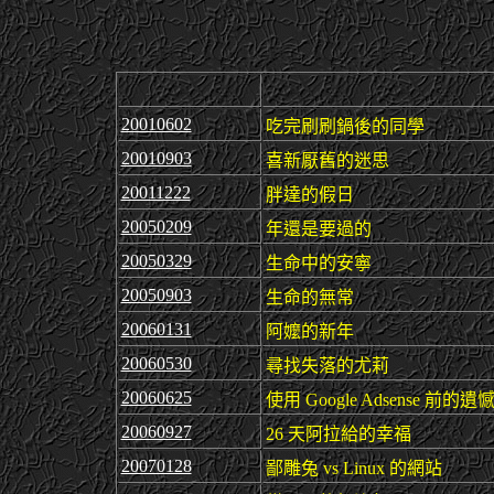
20010602
吃完刷刷鍋後的同學
20010903
喜新厭舊的迷思
20011222
胖達的假日
20050209
年還是要過的
20050329
生命中的安寧
20050903
生命的無常
20060131
阿嬤的新年
20060530
尋找失落的尤莉
20060625
使用
Google Adsense
前的遺
20060927
26
天阿拉給的幸福
20070128
鄙雕兔
vs Linux
的網站