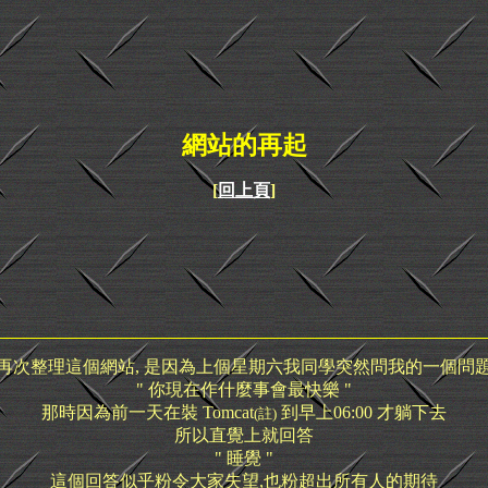
網站的再起
[
回上頁
]
再次整理這個網站, 是因為上個星期六我同學突然問我的一個問
" 你現在作什麼事會最快樂 "
那時因為前一天在裝 Tomcat
到早上06:00 才躺下去
(註)
所以直覺上就回答
" 睡覺 "
這個回答似乎粉令大家失望,也粉超出所有人的期待