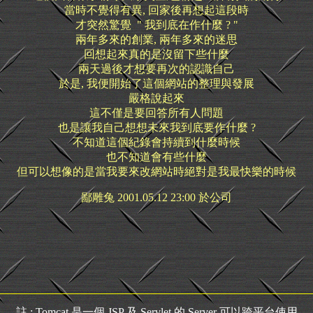
當時不覺得有異, 回家後再想起這段時
才突然驚覺 " 我到底在作什麼 ? "
兩年多來的創業, 兩年多來的迷思
回想起來真的是沒留下些什麼
兩天過後才想要再次的認識自己
於是, 我便開始了這個網站的整理與發展
嚴格說起來
這不僅是要回答所有人問題
也是讓我自己想想未來我到底要作什麼 ?
不知道這個紀錄會持續到什麼時候
也不知道會有些什麼
但可以想像的是當我要來改網站時絕對是我最快樂的時候
鄙雕兔 2001.05.12 23:00 於公司
註 : Tomcat 是一個 JSP 及 Servlet 的 Server 可以跨平台使用