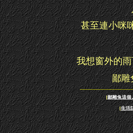
甚至連小咪
我想窗外的雨
鄙雕兔
[
鄙雕兔這個
[
生活