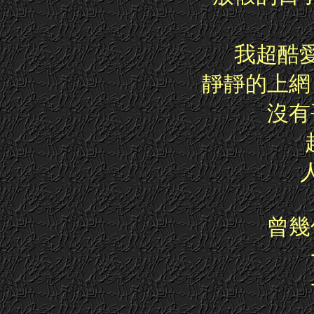
我超酷
靜靜的上網 ,
沒有
曾幾