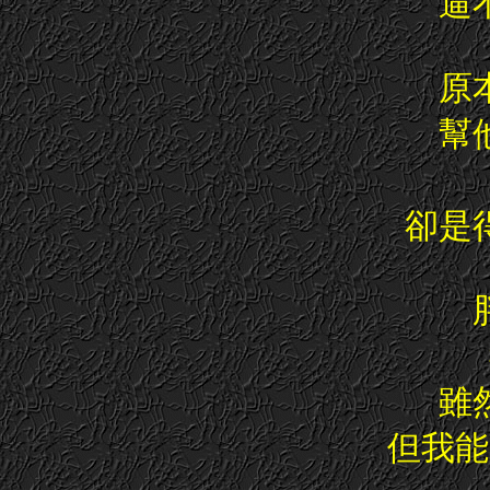
逼
原
幫
卻是
雖
但我能