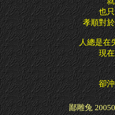
就
也只
孝順對於
人總是在
現在
卻沖
鄙雕兔 200
5