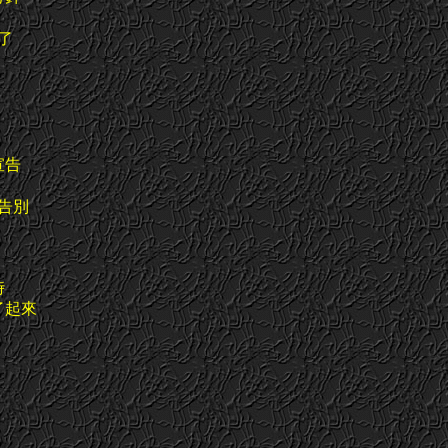
了
宣告
告別
時
了起來