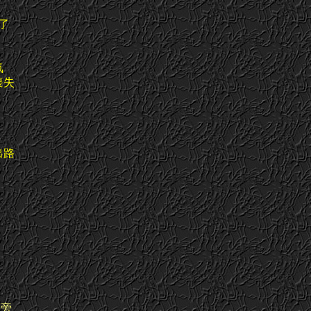
了
氧
喪失
出路
床旁