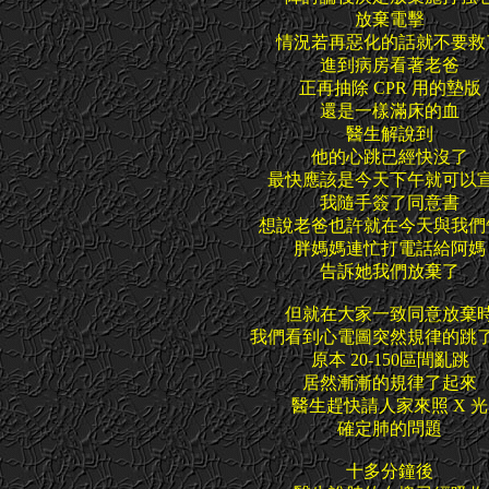
放棄電擊
情況若再惡化的話就不要救
進到病房看著老爸
正再抽除 CPR 用的墊版
還是一樣滿床的血
醫生解說到
他的心跳已經快沒了
最快應該是今天下午就可以
我隨手簽了同意書
想說老爸也許就在今天與我們
胖媽媽連忙打電話給阿媽
告訴她我們放棄了
但就在大家一致同意放棄
我們看到心電圖突然規律的跳
原本 20-150區間亂跳
居然漸漸的規律了起來
醫生趕快請人家來照 X 光
確定肺的問題
十多分鐘後