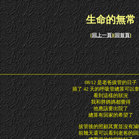
生命的無常
[
回上一頁
][
回首頁
]
08/12 是老爸拔管的日子
插了 42 天的呼吸管總算可以
看到這樣的狀況
我和胖媽媽都覺得
他應該要出院了
總算有回家的希望了
拔管後的照顧其實並沒有減
前幾天還可以看到老爸的回