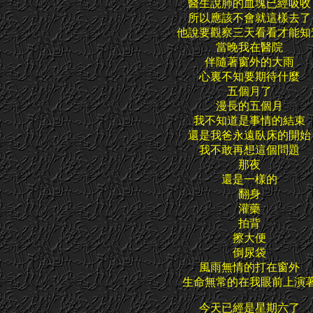
醫生說肺的血塊已經吸收
所以應該不會就這樣去了
他說要觀察三天看看才能知
當晚我在醫院
伴隨著窗外的大雨
心裏不知要期待什麼
五個月了
漫長的五個月
我不知道是事情的結束
還是我爸永遠臥床的開始
我不敢再想這個問題
那夜
還是一樣的
翻身
灌藥
拍背
擦大便
倒尿袋
風雨無情的打在窗外
生命無常的在我眼前上演
今天已經是星期六了