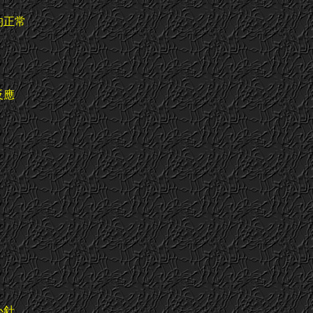
的正常
反應
心針