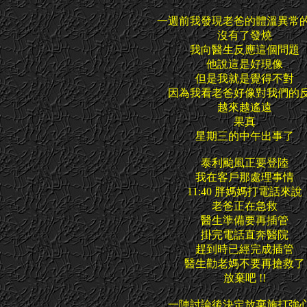
一週前我發現老爸的體溫異常
沒有了發燒
我向醫生反應這個問題
他說這是好現像
但是我就是覺得不對
因為我看老爸好像對我們的
越來越遙遠
果真
星期三的中午出事了
泰利颱風正要登陸
我在客戶那處理事情
11:40 胖媽媽打電話來說
老爸正在急救
醫生準備要再插管
掛完電話直奔醫院
趕到時已經完成插管
醫生勸老媽不要再搶救了
放棄吧 !!
一陣討論後決定放棄施打強