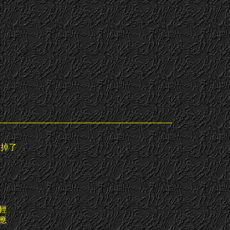
拿掉了
輕
應