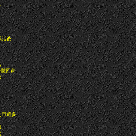
了
電話後
告
身體回家
決
公司還多
機
善