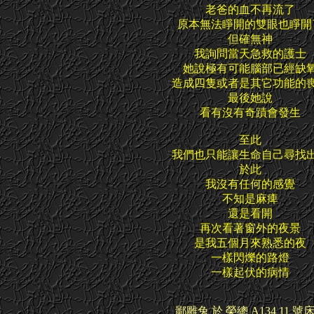
老爸的血不再流了
原本無法睜開的雙眼也睜開
但確無神
我詢問當天急救的護士
她說極有可能腦部已經缺
造成四隻或者是其它功能的
最後她說
看有沒有奇蹟會發生
至此
我們也只能讓生命自己尋找
於此
我沒有任何的感覺
不知是麻痺
還是看開
再次看著窗外的夜景
是我五個月來熟悉的夜
一樣閃爍的路燈
一樣起伏的病情
鄙雕兔 於 榮總 A134 11 號