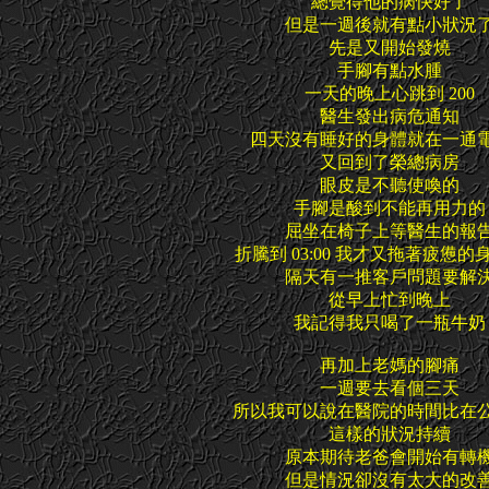
總覺得他的病快好了
但是一週後就有點小狀況
先是又開始發燒
手腳有點水腫
一天的晚上心跳到 200
醫生發出病危通知
四天沒有睡好的身體就在一通
又回到了榮總病房
眼皮是不聽使喚的
手腳是酸到不能再用力的
屈坐在椅子上等醫生的報
折騰到 03:00 我才又拖著疲憊的
隔天有一推客戶問題要解
從早上忙到晚上
我記得我只喝了一瓶牛奶
再加上老媽的腳痛
一週要去看個三天
所以我可以說在醫院的時間比在
這樣的狀況持續
原本期待老爸會開始有轉
但是情況卻沒有太大的改