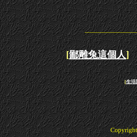
[
鄙雕兔這個人
] 
[
生活
Copyright(