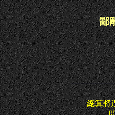
鄙雕
總算將
開