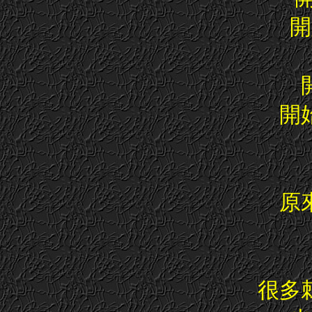
開
開
原
很多