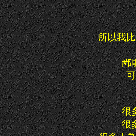
所以我比
鄙
可
很
很