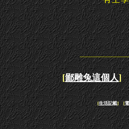
[
鄙雕兔這個人
] 
[
生活記載
] [