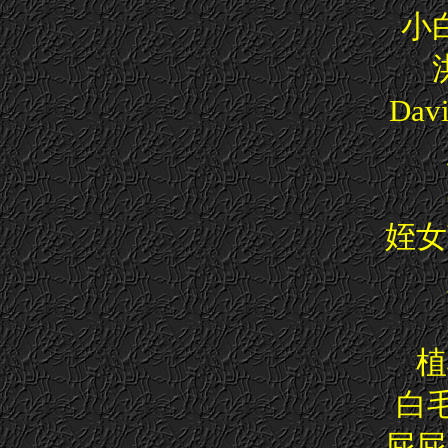
小
Da
姪女
植
白毛
屁屁