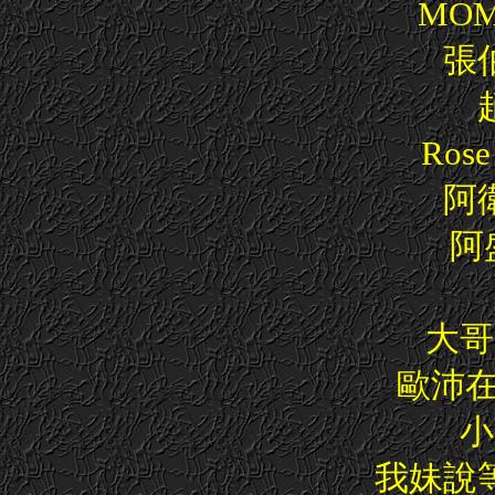
MO
張
Ro
阿
阿
大哥
歐沛在
小
我妹說