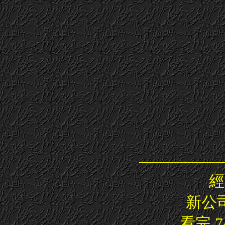
經
新公
看完 