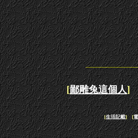
[
鄙雕兔這個人
] 
[
生活記載
] [