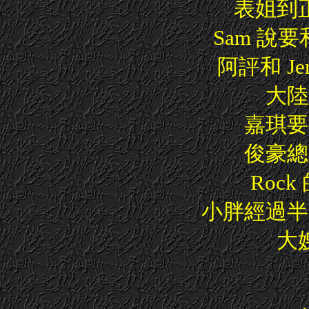
表姐到
Sam 說要
阿評和 J
大陸
嘉琪要
俊豪總算
Roc
小胖經過半
大