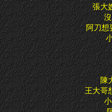
張大
沒
阿刀想
陳
王大哥
小