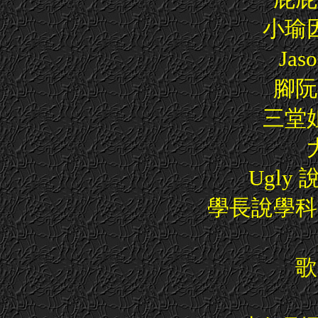
小瑜
Ja
腳阮
三堂
Ugl
學長說學科
歌