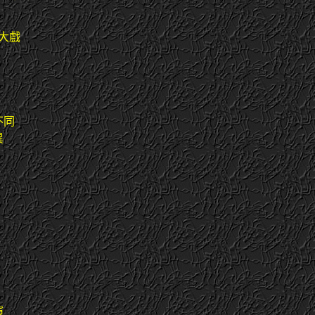
大戲
不同
異
演