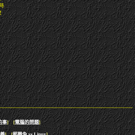
時
麼
的事
]
[
電腦的問題
]
義
]
[
鄙雕兔
vs Linux
]