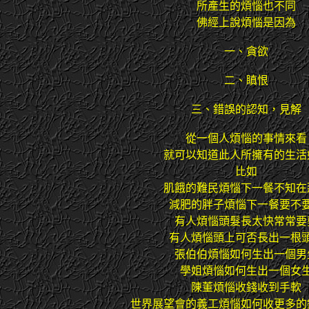
所產生的煩惱也不同
佛經上說煩惱是因為
一、貪欲
二、瞋恨
三、錯誤的認知，見解
從一個人煩惱的事情來看
就可以知道此人所擁有的生活
比如
肌餓的難民煩惱下一餐不知在
減肥的胖子煩惱下一餐要不
有人煩惱頭髮長太快常常要
有人煩惱頭上可否長出一根
張伯伯煩惱如何生出一個男
學姐煩惱如何生出一個女
陳董煩惱收錢收到手軟
世界展望會的義工煩惱如何收更多的