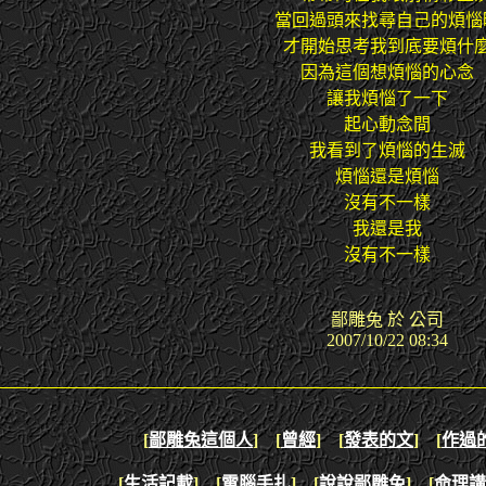
當回過頭來找尋自己的煩惱
才開始思考我到底要煩什
因為這個想煩惱的心念
讓我煩惱了一下
起心動念間
我看到了煩惱的生滅
煩惱還是煩惱
沒有不一樣
我還是我
沒有不一樣
鄙雕兔 於 公司
2007/10/22 08:34
[
鄙雕兔這個人
]
[
曾經
]
[
發表的文
]
[
作過
[
生活記載
]
[
電腦手扎
]
[
說說鄙雕兔
]
[
命理講