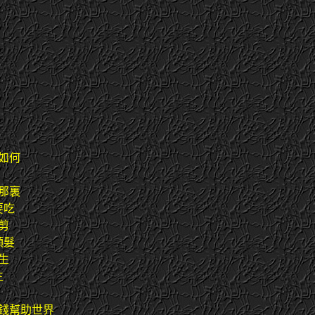
如何
那裏
要吃
剪
頭髮
生
生
錢幫助世界