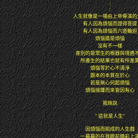
:
:
人生就像是一場由上帝導演的
有人因為煩惱而證得菩提
有人因為煩惱而六道輪迴
煩惱還是煩惱
沒有不一樣
差別的是眾生的根器與境遇
所產生的結果也就有所差
煩惱等於心不清淨
跟本的本質在於心
若是無心何起煩惱
煩惱接踵而來皆因有心
我妹說
''
這就是人生
''
因煩惱而組成的人生戲
一幕幕的在我眼前精彩上