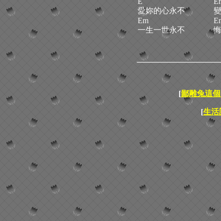
E
E
愛妳的心永不
Em
E
一生一世永不
[
鄙雕兔這個
[
生活