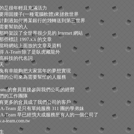
的是很年輕且充滿活力
要用固腰子(一種電腦軟體)來拯救世界
計劃過如何將某銀行的錢轉送到第三世界
需要幫助的人
時架設了全世界很少見的 Internet 網站
些標註 1997.x.x 的文章
當時網站上面放的文章及資料
 A-Team 除了是臥虎藏龍外
高科技的代名詞
天
兔有幸能夠把大家當年的夢想實現
體的公司來為需要幫忙的人服務
Team 的會員直接參與我們公司的經營
們的工作團隊
有更多的會員成了我們公司的客戶
A-Team 是只有單純服務 311 團的學弟妹
 A-Team 早已經擴大成服務所有人的一個公司了
w.a-team.com.tw
生