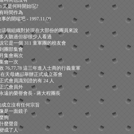
eam 又是何時開始呢?
有時間作為
故事的開端吧 - 1997.11.09
am 的這個組織對於現在大部份的團員來說
多人聽過但卻很少人看過
說它是一個 311 童軍團的校友會
到團部集會
月集會兩次
集會一次
 76,77,78 這三年進入士商的行義童軍
元旦在天母總部舉辦正式成立茶會
正式會員識別證的有 24 人
正式會員外
永遠的榮譽會長 - 蔣大程團長
m 的成立沒有任何宗旨
像是一面鏡子
麼狗
什麼聲音
變成了人