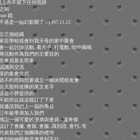
m 鏡上亦不留下任何痕跡
之間
eam 鏡
過是一個幻影罷了 - 1997.11.12
立這個組織
家在學校就會到我天母的家中聚會
一起討論活動, 看片子, 打電動, 吃吃喝喝
興活動作為我們的主要目的
非會員慕名而來
認識與交流
樣的集會方式
就不約而同想要成立一個休閒校友會
自天龍特攻隊的英文名字
該是小胖提供的
不錯所以就這樣訂了下來
就邀請我們上一屆的學長
三年級學弟加入我們
感謝一個可愛的學弟與會員 - 溫奇偉
計了會徽, 會旗, 會服, 識別證, 會刊..等
代表我們這個團隊的標緻
會刊的編輯都是潦草到不行