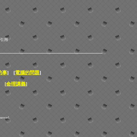
引用
的事
] [
電腦的問題
]
[
命理講義
]
served.