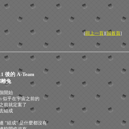
[
回上一頁
][
回首頁
]
11 後的 A-Team
鄙雕兔
個開始
eam 似乎在宇宙之前的
之前就定案了
去組成
連 "組成" 是什麼都沒有
連時間也沒有