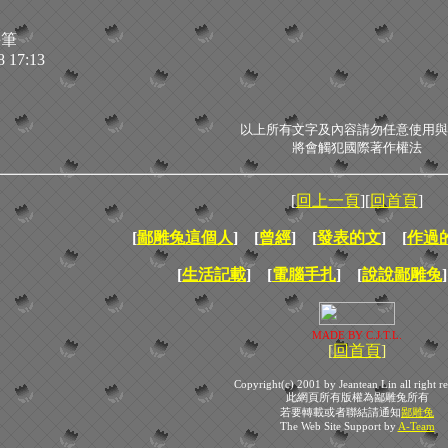
手筆
8 17:13
以上所有文字及內容請勿任意使用與
將會觸犯國際著作權法
[
回上一頁
][
回首頁
]
[
鄙雕兔這個人
] [
曾經
] [
發表的文
] [
作過
[
生活記載
] [
電腦手扎
] [
說說鄙雕兔
]
MADE BY C.J.T.L.
[
回首頁
]
Copyright(c) 2001 by Jeantean Lin all right re
此網頁所有版權為鄙雕兔所有
若要轉載或者聯結請通知
鄙雕兔
The Web Site Support by
A-Team