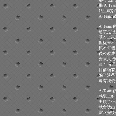
那 A-T
姑且就以
A-Team 
A-Te
應該是很
基本上來
但從來不
原本每個
後來改成
會員只招收
81 年
目前領有
除了這些
還有我們
A-Tea
感覺上好
出現了什
就會吠出
當吠完後