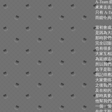
A-Tea
來來去去
只有 A-T
而鏡中狗不
當初會成
是因為大
那時我們會
完全以隨
也有很多
大家互相
為延續這
所以我們
名字是取
我記得應
大家覺得
之後我們
及在校的
那時真要
他幫我們設
一個一個
在此之前