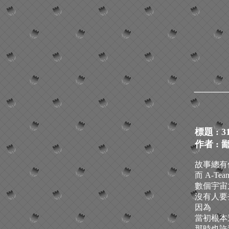
標題 : 3
作者 : 
故事總有
而 A-T
數個宇宙
沒有人要
因為
當初根本
那時也許