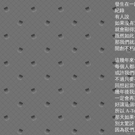
發生在一
紀錄
有人說
如果沒有
就會顯得
既然如此
那我們就
開創不朽的過
這幾年來
每個人都
或許我們
不過只要
回想起當
幾年後我
一定會再
好讓這個
所以 A-
那天如果
別太驚訝
因為我們