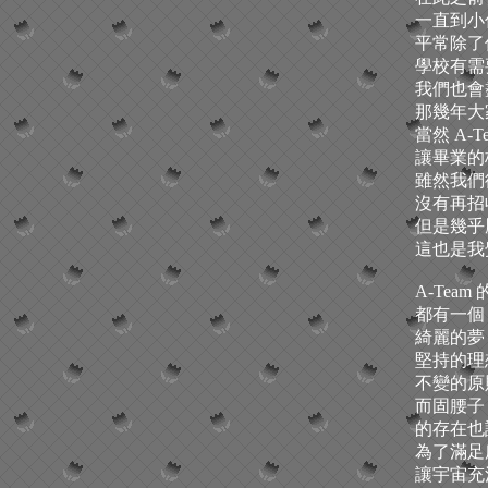
一直到小
平常除了
學校有需
我們也會
那幾年大
當然 A-
讓畢業的
雖然我們
沒有再招
但是幾乎
這也是我覺
A-Tea
都有一個
綺麗的夢
堅持的理
不變的原
而固腰子
的存在也
為了滿足
讓宇宙充滿鄙