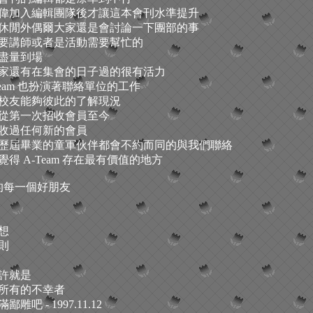
偉加入編輯團隊後才讓這本會刊水準提升
休閒外偶爾大家還是會討論一下團部的事
要講師或者是活動需要幫忙的
盡量到場
家還有在集會的日子過的很有活力
Team 也扮演著聯絡單位的工作
校友能夠彼此的了解現況
從第一次招收會員至今
收過任何新的會員
歷屆畢業的童軍伙伴都會不約而同的與我們聯絡
得 A-Team 存在最有價值的地方
m 的每一個好朋友
想
則
許就是
所有的不幸者
雕吧 - 1997.11.12