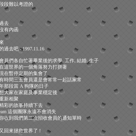
段段難以考證的
過去
沒有內函
來
去吧 - 1997.11.16
會員們各自忙著畢業後的求學, 工作, 結婚, 生子
在這世界的一個角落努力打拼著
現在暫停定期的集會了
有時間三五會員還是會常常一起話家常
年那段當 A 狗隊的日子
想大家在家庭及事業穩定後
重新相聚
精彩的故事持續下去
Team 這個團隊永遠不會消失
你收到我們第二次招收會員的通知單時
又回來拯救世界了 !