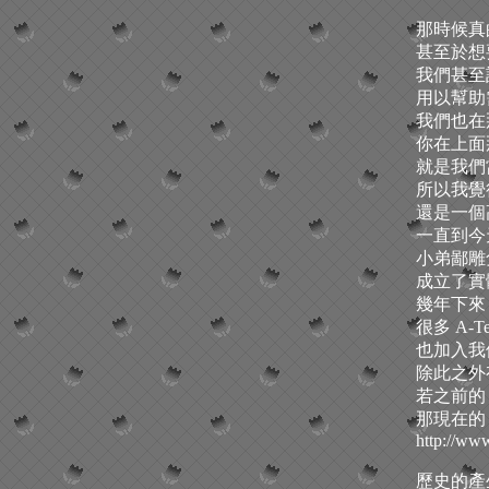
那時候真
甚至於想
我們甚至
用以幫助
我們也在那
你在上面那
就是我們
所以我覺得
還是一個
一直到今
小弟鄙雕
成立了實
幾年下來
很多 A-
也加入我
除此之外
若之前的 
那現在的
http://ww
歷史的產