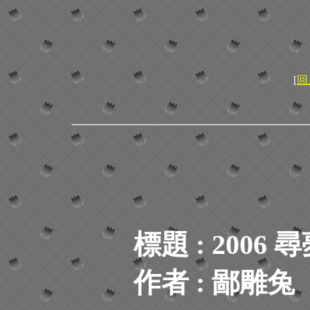
[
回
標題 : 2006 
作者 : 鄙雕兔