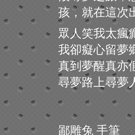
孩，就在這次
眾人笑我太瘋
我卻癡心留夢
真到夢醒真亦
尋夢路上尋夢
鄙雕兔 手筆