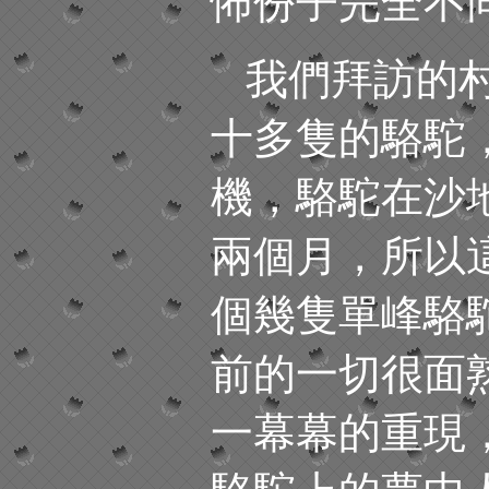
怖份子完全不
我們拜訪的
十多隻的駱駝
機，駱駝在沙
兩個月，所以
個幾隻單峰駱
前的一切很面
一幕幕的重現