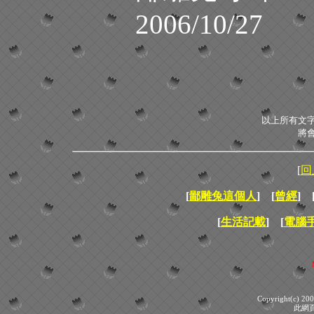
2006/10/27
以上所有文
將
[
回
[
鄙雕兔這個人
] [
曾經
] 
[
生活記載
] [
電腦
Copyright(c) 2001
此網