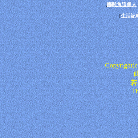
[
鄙雕兔這個人
[
生活記
Copyright(c)
若
Th