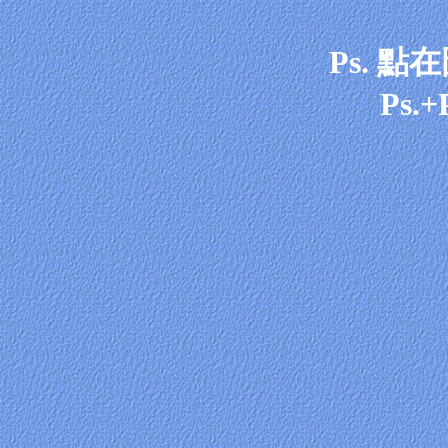
Ps. 
Ps