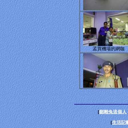
孟買機場的網咖
[
鄙雕兔這個人
[
生活記