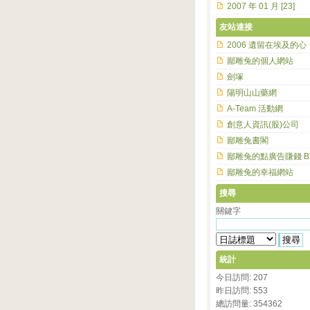
2007 年 01 月 [23]
友站連接
2006 遺留在埃及的心
鄙雕兔的個人網站
劍塚
陽明山山藥網
A-Team 活動網
創意人資訊(股)公司
鄙雕兔書閣
鄙雕兔的點廣告賺錢 Bl
鄙雕兔的幸福網站
搜尋
關鍵字
統計
今日訪問: 207
昨日訪問: 553
總訪問量: 354362