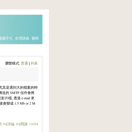
電腦手扎
命理講義
書閣
瀏覽模式:
普通
|
列表
 尤其是遇到大的檔案的時
傳送的 SMTP 信件會將
檔, 透過 e-mail 來
成 1.5 Mb or 2 M
: 0
|
評論: 0
|
閱讀: 11034