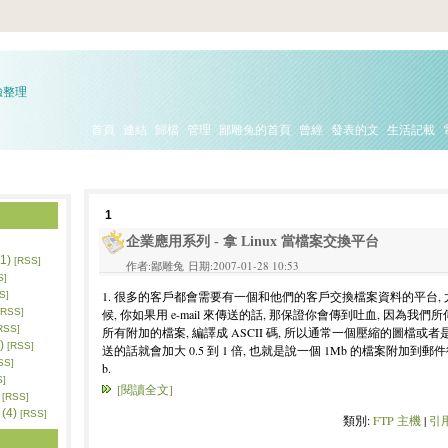
驗整理
首頁
連結
歸檔
管理
鄙雕兔的首頁
曾經
發表的文
生活記載
1
企業應用系列 - 拿 Linux 當檔案交換平台
1)
[RSS]
作者:鄙雕兔 日期:2007-01-28 10:53
S]
1. 很多的客戶都會需要有一個和他們的客戶交換檔案資料的平台,
S]
候, 你如果用 e-mail 來傳送的話, 那保證你會傳到吐血, 因為我們所
[RSS]
RSS]
所有附加的檔案, 編譯成 ASCII 碼, 所以通常一個壓縮的圖檔或者是影片
)
[RSS]
送的話就會加大 0.5 到 1 倍, 也就是說一個 1Mb 的檔案附加到郵件後會變
SS]
b.
S]
[閱讀全文]
[RSS]
(4)
[RSS]
類別:
FTP 主機
|
引用