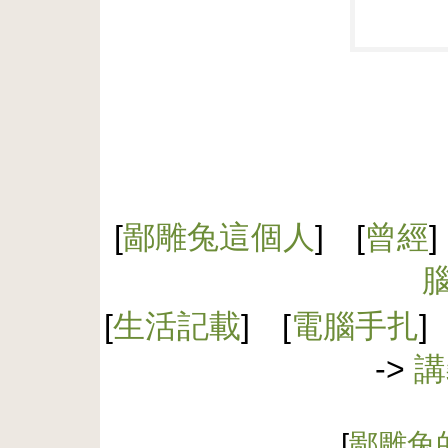
[
鄙雕兔這個人
] [
曾經
]
[
生活記載
] [
電腦手扎
]
->
講
[
鄙雕兔的