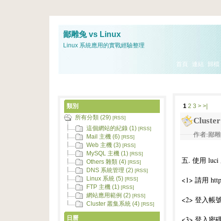
鄙雕兔 vs Linux
Linux 系統應用的實戰經驗整理
首頁
連結
歸檔
類別
1
2
3
>
>|
所有分類 (29)
[RSS]
Clus
這個網站的紀錄 (1)
[RSS]
作者:鄙雕兔 
Mail 主機 (6)
[RSS]
Web 主機 (3)
[RSS]
MySQL 主機 (1)
[RSS]
五. 使用 luci
Others 雜類 (4)
[RSS]
DNS 系統管理 (2)
[RSS]
<1> 請用 htt
Linux 系統 (5)
[RSS]
FTP 主機 (1)
[RSS]
網站應用範例 (2)
[RSS]
<2> 登入帳號 
Cluster 叢集系統 (4)
[RSS]
日曆
<3> 登入密碼 