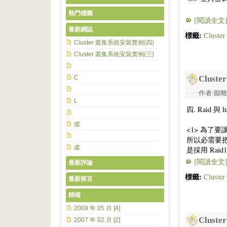
熱門標籤
[閱讀全文
最新網誌
標籤:
Clust
Cluster 叢集系統安裝實例(四)
Cluster 叢集系統安裝實例(三)
C
Clus
作者:鄙雕兔 
L
四. Raid 與
虛
<1> 為了要讓
所以必需要把剛剛
虛
是採用 Raid1
[閱讀全文
最新評論
標籤:
Clust
最新留言
歸檔
2009 年 05 月 [4]
Clus
2007 年 02 月 [2]