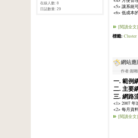
<4> 方便管
在線人數: 8
<5> 讓系統可
日誌數量: 29
<6> 低成本的
[閱讀全文
標籤:
Clust
網站應用
作者:鄙雕兔 
一. 範例
二. 主要
三. 網路
<1> 2007
<2> 每月資
[閱讀全文