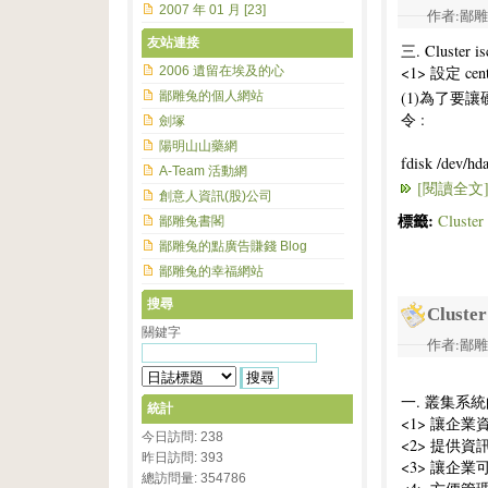
2007 年 01 月 [23]
作者:鄙雕兔 
友站連接
三. Cluste
<1> 設定 cento
2006 遺留在埃及的心
(1)為了要
鄙雕兔的個人網站
令 :
劍塚
陽明山山藥網
fdisk /dev/hd
A-Team 活動網
[閱讀全文
創意人資訊(股)公司
標籤:
Clust
鄙雕兔書閣
鄙雕兔的點廣告賺錢 Blog
鄙雕兔的幸福網站
搜尋
Clus
關鍵字
作者:鄙雕兔 
一. 叢集系統
統計
<1> 讓企業資
今日訪問: 238
<2> 提供資訊
昨日訪問: 393
<3> 讓企業可
總訪問量: 354786