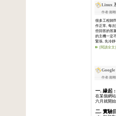
Linu
作者:鄙雕兔 
很多工程師問
作正常, 每
些回答的答案
的主機一定不
緊張, 先冷
[閱讀全文
Googl
作者:鄙雕兔 
一. 緣起 :
在某個網站
六月就開始
二. 實驗目