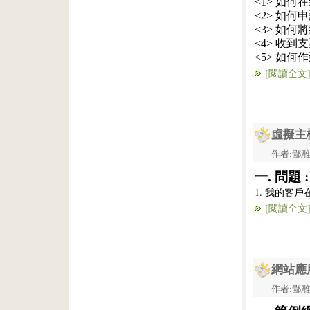
<1> 如何在
<2> 如何
<3> 如何
<4> 收到
<5> 如何
[閱讀全文
虛擬主機
作者:鄙雕兔 
一. 問題 :
1. 我的客
[閱讀全文
網站應
作者:鄙雕兔 