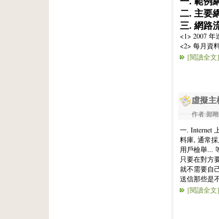
一. 範例
二. 主要
三. 網路
<1> 2007
<2> 每月資
[閱讀全文
虛擬主
作者:鄙雕兔 
一. Inte
料庫, 通常
用戶檢舉... 
只要在對方要
就不需要自己維
送信那些是不
[閱讀全文