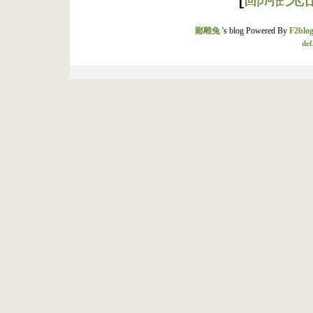
鄙雕兔
's blog Powered By
F2blog
def