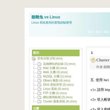
鄙雕兔 vs Linux
Linux 系統應用的實戰經驗整理
首頁
連結
歸檔
類別
1
所有分類 (29)
[RSS]
Clus
這個網站的紀錄 (1)
[RSS]
作者:鄙雕兔 
Mail 主機 (6)
[RSS]
Web 主機 (3)
[RSS]
MySQL 主機 (1)
[RSS]
五. 使用 luci
Others 雜類 (4)
[RSS]
DNS 系統管理 (2)
[RSS]
<1> 請用 htt
Linux 系統 (5)
[RSS]
FTP 主機 (1)
[RSS]
網站應用範例 (2)
[RSS]
<2> 登入帳號 
Cluster 叢集系統 (4)
[RSS]
日曆
<3> 登入密碼 