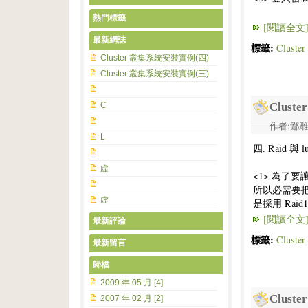
熱門標籤
[閱讀全文
最新網誌
標籤:
Clust
Cluster 叢集系統安裝實例(四)
Cluster 叢集系統安裝實例(三)
C
Clus
作者:鄙雕兔 
L
四. Raid 與
虛
<1> 為了要讓
所以必需要把剛剛
虛
是採用 Raid1
[閱讀全文
最新評論
標籤:
Clust
最新留言
歸檔
2009 年 05 月 [4]
Clus
2007 年 02 月 [2]