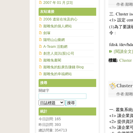
2007 年 01 月 [23]
作者:鄙雕兔 
友站連接
三. Cluste
<1> 設定 cento
2006 遺留在埃及的心
(1)為了要
鄙雕兔的個人網站
令 :
劍塚
陽明山山藥網
fdisk /dev/hd
A-Team 活動網
[閱讀全文
創意人資訊(股)公司
標籤:
Clust
鄙雕兔書閣
鄙雕兔的點廣告賺錢 Blog
鄙雕兔的幸福網站
搜尋
Clus
關鍵字
作者:鄙雕兔 
一. 叢集系統
統計
<1> 讓企業資
今日訪問: 165
<2> 提供資訊
昨日訪問: 393
<3> 讓企業可
總訪問量: 354713