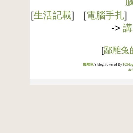
[
生活記載
] [
電腦手扎
]
->
講
[
鄙雕兔的
鄙雕兔
's blog Powered By
F2blog
def