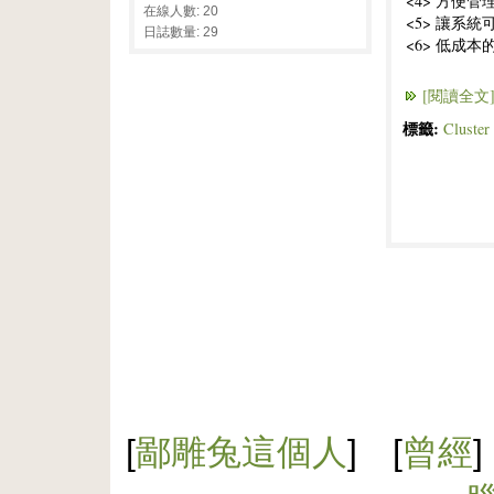
<4> 方便管
在線人數: 20
<5> 讓系統可
日誌數量: 29
<6> 低成本的
[閱讀全文
標籤:
Clust
[
鄙雕兔這個人
] [
曾經
]