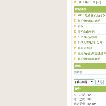
2007 年 01 月 [23]
友站連接
2006 遺留在埃及的心
鄙雕兔的個人網站
劍塚
陽明山山藥網
A-Team 活動網
創意人資訊(股)公司
鄙雕兔書閣
鄙雕兔的點廣告賺錢 Bl
鄙雕兔的幸福網站
搜尋
關鍵字
統計
今日訪問: 254
昨日訪問: 302
總訪問量: 355104