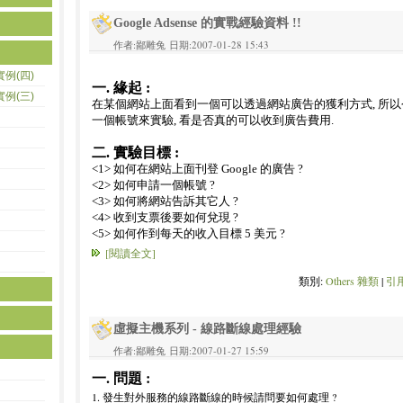
Google Adsense 的實戰經驗資料 !!
作者:鄙雕兔 日期:2007-01-28 15:43
實例(四)
一. 緣起 :
實例(三)
在某個網站上面看到一個可以透過網站廣告的獲利方式, 所
一個帳號來實驗, 看是否真的可以收到廣告費用.
二. 實驗目標 :
<1> 如何在網站上面刊登 Google 的廣告 ?
<2> 如何申請一個帳號 ?
<3> 如何將網站告訴其它人 ?
<4> 收到支票後要如何兌現 ?
<5> 如何作到每天的收入目標 5 美元 ?
[閱讀全文]
類別:
Others 雜類
|
引用
虛擬主機系列 - 線路斷線處理經驗
作者:鄙雕兔 日期:2007-01-27 15:59
一. 問題 :
1. 發生對外服務的線路斷線的時候請問要如何處理 ?