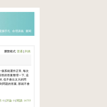
電腦手扎
命理講義
書閣
瀏覽模式:
普通
|
列表
一個系統運作正常, 每次
回答的答案整理一下, 這
, 也不會出太大的問
找到問題的答案, 那就不會
: 0
|
評論: 0
|
閱讀: 16755