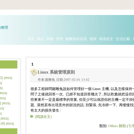
驗整理
首頁
連結
歸檔
管理
鄙雕兔的首頁
曾經
發表的文
生活記載
1
Linux 系統管理原則
1)
[RSS]
作者:鄙雕兔 日期:2007-02-01 13:42
S]
很多工程師問鄙雕兔說如何管理好一個 Linux 主機, 以及怎樣保持
S]
問了之後就回答一次, 已經不知道回答幾次了, 所以乾脆就把這些
[RSS]
RSS]
些東東不一定是最標準的答案, 但至少可以保證你的主機一定不掛掉
)
[RSS]
題, 當然若有出現意外的狀況的話, 別緊張, 先冷靜一下, 再慢慢
SS]
有太大的損失發生 :
S]
[閱讀全文]
[RSS]
(4)
[RSS]
類別:
Others 雜類
|
引用