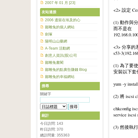
2007 年 01 月 [23]
<2> 設定 Cento
友站連接
2006 遺留在埃及的心
(1) 動作與分
鄙雕兔的個人網站
而不是在
192.168.0.10
劍塚
陽明山山藥網
<3> 分享的系
A-Team 活動網
s53-3(192.16
創意人資訊(股)公司
鄙雕兔書閣
(1) 為了要使
鄙雕兔的點廣告賺錢 Blog
安裝以下套件
鄙雕兔的幸福網站
yum -y install
搜尋
關鍵字
(2) 將 is
chkconfig isc
service iscsi 
統計
今日訪問: 143
(3) 然後執行
昨日訪問: 370
總訪問量: 355363