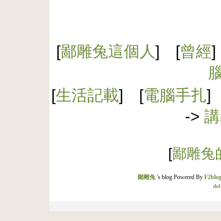
[
鄙雕兔這個人
] [
曾經
]
[
生活記載
] [
電腦手扎
]
->
講
[
鄙雕兔的
鄙雕兔
's blog Powered By
F2blog
def