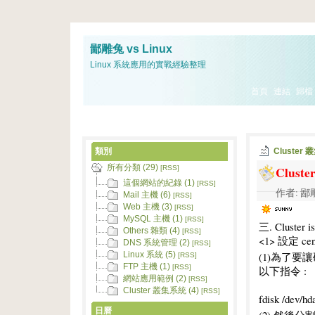
鄙雕兔 vs Linux
Linux 系統應用的實戰經驗整理
首頁
連結
歸檔
類別
Cluster
所有分類 (29)
Clus
[RSS]
這個網站的紀錄 (1)
[RSS]
作者: 鄙雕兔
Mail 主機 (6)
[RSS]
Web 主機 (3)
[RSS]
MySQL 主機 (1)
[RSS]
三. Cluste
Others 雜類 (4)
[RSS]
<1> 設定 cento
DNS 系統管理 (2)
[RSS]
(1)為了
Linux 系統 (5)
[RSS]
FTP 主機 (1)
[RSS]
以下指令 :
網站應用範例 (2)
[RSS]
Cluster 叢集系統 (4)
[RSS]
fdisk /dev/hd
日曆