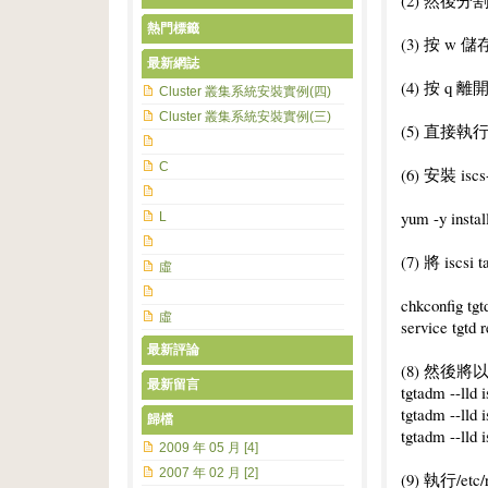
(2) 然後分割一個
熱門標籤
(3) 按 
最新網誌
(4) 按 q 離
Cluster 叢集系統安裝實例(四)
Cluster 叢集系統安裝實例(三)
(5) 直接執行 
C
(6) 安裝 isc
yum -y install
L
(7) 將 is
虛
chkconfig tgt
虛
service tgtd r
最新評論
(8) 然後將以下
最新留言
tgtadm --lld 
tgtadm --lld 
歸檔
tgtadm --lld 
2009 年 05 月 [4]
2007 年 02 月 [2]
(9) 執行/et