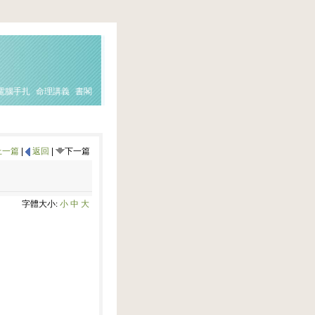
電腦手扎
命理講義
書閣
上一篇
|
返回
|
下一篇
字體大小:
小
中
大