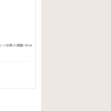
論:
0
| 引用: 0 | 閱讀: 20116