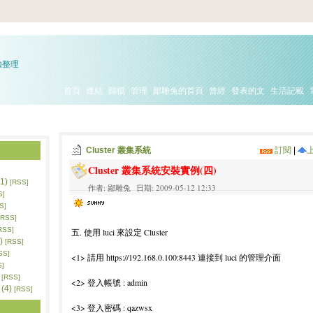
驗整理
首頁
連結
歸檔
管理
鄙雕兔的首頁
曾經
發表的文
生活記載
Cluster 叢集系統
訂閱
|
Cluster 叢集系統安裝實例(四)
1)
[RSS]
作者: 鄙雕兔 日期: 2009-05-12 12:33
S]
S]
[RSS]
RSS]
五. 使用 luci 來設定 Cluster
)
[RSS]
SS]
<1> 請用 https://192.168.0.100:8443 連接到 luci 的管理介面
S]
[RSS]
<2> 登入帳號 : admin
(4)
[RSS]
<3> 登入密碼 : qazwsx