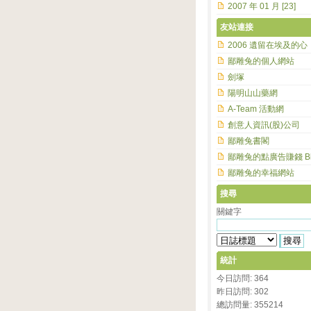
2007 年 01 月 [23]
友站連接
2006 遺留在埃及的心
鄙雕兔的個人網站
劍塚
陽明山山藥網
A-Team 活動網
創意人資訊(股)公司
鄙雕兔書閣
鄙雕兔的點廣告賺錢 Bl
鄙雕兔的幸福網站
搜尋
關鍵字
統計
今日訪問: 364
昨日訪問: 302
總訪問量: 355214