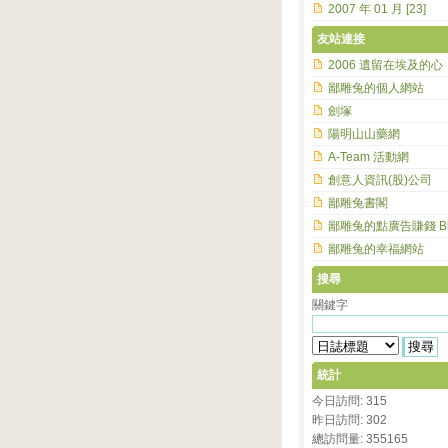
2007 年 01 月 [23]
友站連接
2006 遺留在埃及的心
鄙雕兔的個人網站
劍塚
陽明山山藥網
A-Team 活動網
創意人資訊(股)公司
鄙雕兔書閣
鄙雕兔的點廣告賺錢 Bl
鄙雕兔的幸福網站
搜尋
關鍵字
統計
今日訪問: 315
昨日訪問: 302
總訪問量: 355165