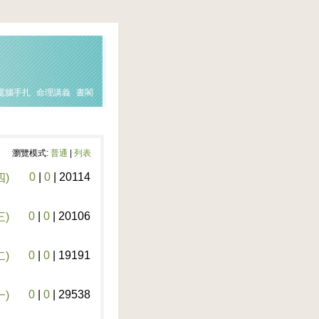
電腦手扎
命理講義
書閣
瀏覽模式:
普通
|
列表
0
|
0
|
20114
四)
0
|
0
|
20106
三)
0
|
0
|
19191
二)
0
|
0
|
29538
一)