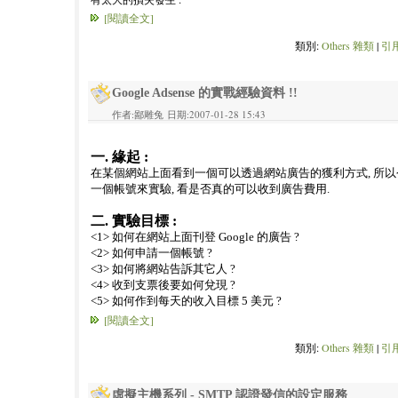
[閱讀全文]
類別:
Others 雜類
|
引用
Google Adsense 的實戰經驗資料 !!
作者:鄙雕兔 日期:2007-01-28 15:43
一. 緣起 :
在某個網站上面看到一個可以透過網站廣告的獲利方式, 所
一個帳號來實驗, 看是否真的可以收到廣告費用.
二. 實驗目標 :
<1> 如何在網站上面刊登 Google 的廣告 ?
<2> 如何申請一個帳號 ?
<3> 如何將網站告訴其它人 ?
<4> 收到支票後要如何兌現 ?
<5> 如何作到每天的收入目標 5 美元 ?
[閱讀全文]
類別:
Others 雜類
|
引用
虛擬主機系列 - SMTP 認證發信的設定服務