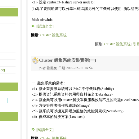
<1> 設定 centos53-1(share server node1) :
(1)為了要讓硬碟可以分享出磁區讓另外的主機可以使用, 所以請先
fdisk /dev/hda
[閱讀全文]
標籤:
Cluster 叢集系統
類別:
Cluster 叢集系統
|
引用
Cluster 叢集系統安裝實例(一)
作者:鄙雕兔 日期:2009-05-08 18:54
og
一. 叢集系統的需求 :
<1> 讓企業資訊系統可以 24x7 不停機服務(Stablity)
<2> 提供資訊系統資料共用與資料保全(Data share)
<3> 讓企業可以用Cluster 解決單機服務效能不足的問題(Load balanc
<4> 方便管理者操作與維護(Manage)
<5> 讓系統可以擴充與增加服務的效能與規模(Scalability)
<6> 低成本的解決方案(Low cost)
[閱讀全文]
標籤:
Cluster 叢集系統