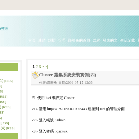
驗整理
首頁
連結
歸檔
管理
鄙雕兔的首頁
曾經
發表的文
生活記載
1
2
3
>
>|
Cluster 叢集系統安裝實例(四)
1)
[RSS]
作者:鄙雕兔 日期:2009-05-12 12:33
S]
S]
五. 使用 luci 來設定 Cluster
[RSS]
RSS]
)
[RSS]
<1> 請用 https://192.168.0.100:8443 連接到 luci 的管理介面
SS]
S]
<2> 登入帳號 : admin
[RSS]
(4)
[RSS]
<3> 登入密碼 : qazwsx