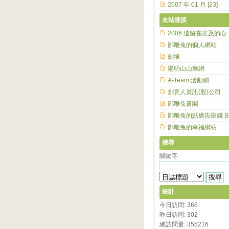
2007 年 01 月 [23]
友站連接
2006 遺留在埃及的心
鄙雕兔的個人網站
劍塚
陽明山山藥網
A-Team 活動網
創意人資訊(股)公司
鄙雕兔書閣
鄙雕兔的點廣告賺錢 Bl
鄙雕兔的幸福網站
搜尋
關鍵字
統計
今日訪問: 366
昨日訪問: 302
總訪問量: 355216