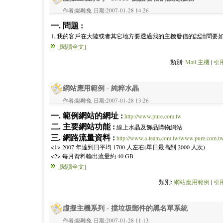
作者:鄙雕兔 日期:2007-01-28 14:26
一. 問題 :
1. 我的客戶在大陸或者其它地方要透過我的主機發信的話請問要如
[閱讀全文]
類別:
Mail 主機
|
引用
網站應用範例 - 純粹水晶
作者:鄙雕兔 日期:2007-01-28 13:26
一. 範例網站的網址 :
http://www.pure.com.tw
二. 主要網站功能 :
線上水晶及飾品購物網站
三. 網路流量資料 :
http://www.a-team.com.tw/www.pure.com.t
<1> 2007 年達到日平均 1700 人左右(單日最高到 2000 人次)
<2> 每月資料輸出流量約 40 GB
[閱讀全文]
類別:
網站應用範例
|
引用
虛擬主機系列 - 擋垃圾郵件的黑名單系統
作者:鄙雕兔 日期:2007-01-28 11:13