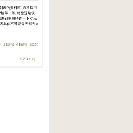
P 列表的資料庫, 通常採用
舉... 等, 將發送垃圾
送信進到主機時作一下 Chec
 因為你不可能每天都去 c
: 2
|
評論: 0
|
閱讀: 18270
1
2
3
>
>|