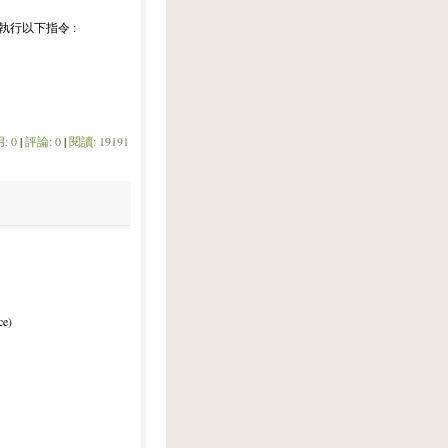
執行以下指令 :
: 0
|
評論: 0
|
閱讀: 19191
e)