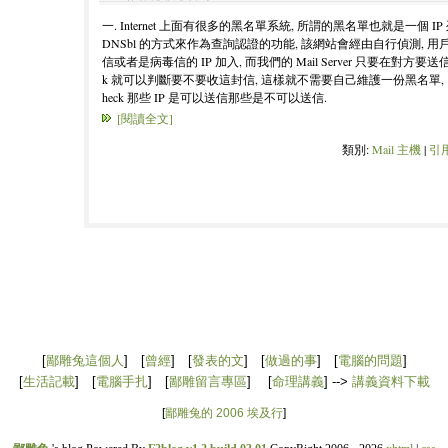
一. Internet 上面有很多的黑名單系統, 所謂的黑名單也就是一個 I
DNSbl 的方式來作為查詢認證的功能, 該網站會經由自行偵測, 用戶檢
信或者是病毒信的 IP 加入, 而我們的 Mail Server 只要在對方要
k 就可以判斷要不要收這封信, 這樣就不需要自己維護一份黑名單,
heck 那些 IP 是可以送信那些是不可以送信.
[閱讀全文]
類別:
Mail 主機
|
引用
[
鄙雕兔這個人
] [
曾經
] [
發表的文
] [
做過的事
] [
電腦的問題
]
[
生活記載
] [
電腦手扎
] [
鄙雕留言專區
] [
命理講義
] -->
講義資料下載
[
鄙雕兔的 2006 埃及行
]