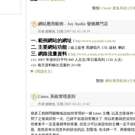
類別:
Cluster 叢集系統
|
引用
網站應用範例 - Joy Audio 發燒專門店
作者:鄙雕兔 日期:2007-02-01 19:19
一. 範例網站的網址 :
http://www.joyaudio.com.tw
二. 主要網站功能 :
線上販售 黑膠唱片, CD, 線材, 喇叭
三. 網路流量資料 :
http://www.a-team.com.tw/www.joyaudio.c
<1> 2007 年達到日平均 880 人左右(單日最高到 1120 人次)
<2> 每月資料輸出流量約 24 GB
[閱讀全文]
類別:
網站應用範例
|
引用
Linux 系統管理原則
作者:鄙雕兔 日期:2007-02-01 13:42
很多工程師問鄙雕兔說如何管理好一個 Linux 主機, 以及怎樣保持
問了之後就回答一次, 已經不知道回答幾次了, 所以乾脆就把這些
些東東不一定是最標準的答案, 但至少可以保證你的主機一定不掛掉
題, 當然若有出現意外的狀況的話, 別緊張, 先冷靜一下, 再慢慢
有太大的損失發生 :