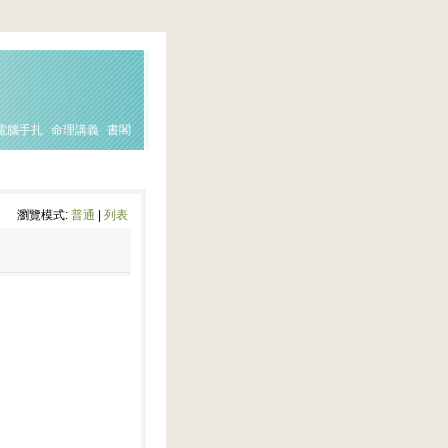
電腦手扎
命理講義
書閣
瀏覽模式:
普通
|
列表