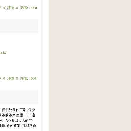
: 0
|
評論: 0
|
閱讀: 29538
om.tw
: 0
|
評論: 0
|
閱讀: 16007
一個系統運作正常, 每次
回答的答案整理一下, 這
, 也不會出太大的問
找到問題的答案, 那就不會